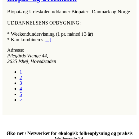
Biopat- og Urteskolen uddanner Biopater i Danmark og Norge.
UDDANNELSENS OPBYGNING:
* Weekendundervisning (1 pr. måned i 3 år)
* Kan kombineres
[...]
Adresse:
Pilegårds Vænge 44
, ,
2635
Ishøj, Hovedstaden
1
2
3
4
5
>
Øko-net / Netværket for økologisk folkeoplysning og praksis
Møllergade 34,