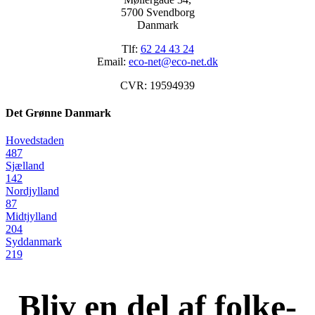
5700 Svendborg
Danmark
Tlf:
62 24 43 24
Email:
eco-net@eco-net.dk
CVR: 19594939
Det Grønne Danmark
Hovedstaden
487
Sjælland
142
Nordjylland
87
Midtjylland
204
Syddanmark
219
Bliv en del af folke-