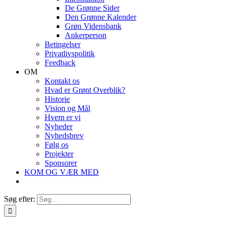
De Grønne Sider
Den Grønne Kalender
Grøn Vidensbank
Ankerperson
Betingelser
Privatlivspolitik
Feedback
OM
Kontakt os
Hvad er Grønt Overblik?
Historie
Vision og Mål
Hvem er vi
Nyheder
Nyhedsbrev
Følg os
Projekter
Sponsorer
KOM OG VÆR MED
Søg efter: