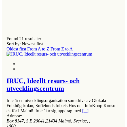
Found
21
resultater
Sort by: Newest first
Oldest first
From A to Z
From Z to A
IRUC, Ideellt resurs- och
utvecklingscentrum
Iruc är en utvecklingsorganisation som drivs av Glokala
Folkhögskolan, Sofielunds folkets Hus och InfoKoop Konsult
ek för i Malmö. Iruc åtar sig uppdrag med
[...]
Adresse:
Box 8147, S E 20041,21434 Malmö, Sverige
, ,
1000