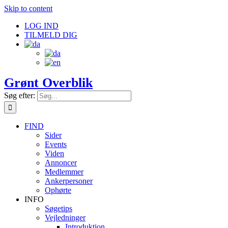
Skip to content
LOG IND
TILMELD DIG
Grønt Overblik
Søg efter:
FIND
Sider
Events
Viden
Annoncer
Medlemmer
Ankerpersoner
Ophørte
INFO
Søgetips
Vejledninger
Introduktion