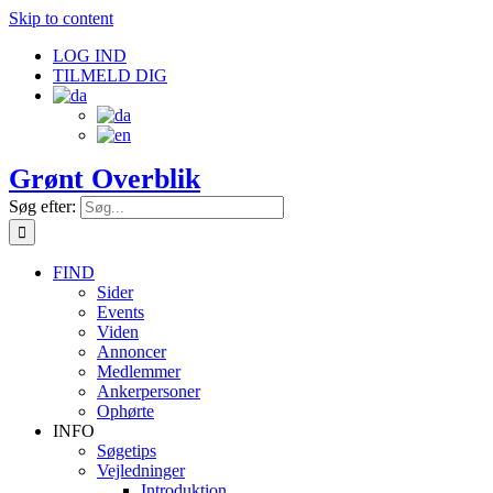
Skip to content
LOG IND
TILMELD DIG
Grønt Overblik
Søg efter:
FIND
Sider
Events
Viden
Annoncer
Medlemmer
Ankerpersoner
Ophørte
INFO
Søgetips
Vejledninger
Introduktion