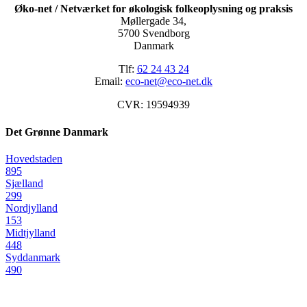
Øko-net / Netværket for økologisk folkeoplysning og praksis
Møllergade 34,
5700 Svendborg
Danmark
Tlf:
62 24 43 24
Email:
eco-net@eco-net.dk
CVR: 19594939
Det Grønne Danmark
Hovedstaden
895
Sjælland
299
Nordjylland
153
Midtjylland
448
Syddanmark
490