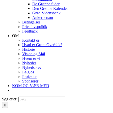
De Grønne Sider
Den Grønne Kalender
Grøn Vidensbank
Ankerperson
Betingelser
Privatlivspolitik
Feedback
OM
Kontakt os
Hvad er Grønt Overblik?
Historie
Vision og Mål
Hvem er vi
Nyheder
Nyhedsbrev
Følg os
Projekter
Sponsorer
KOM OG VÆR MED
Søg efter: