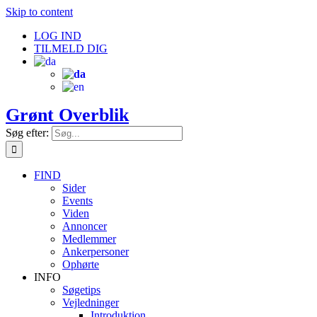
Skip to content
LOG IND
TILMELD DIG
Grønt Overblik
Søg efter:
FIND
Sider
Events
Viden
Annoncer
Medlemmer
Ankerpersoner
Ophørte
INFO
Søgetips
Vejledninger
Introduktion