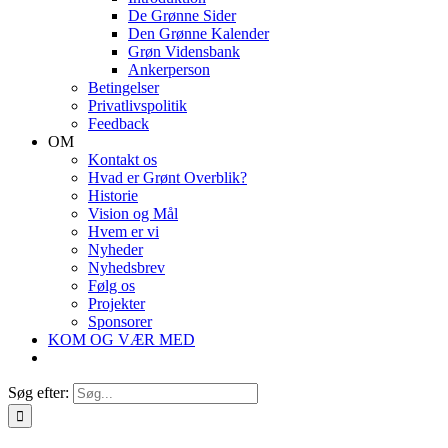
De Grønne Sider
Den Grønne Kalender
Grøn Vidensbank
Ankerperson
Betingelser
Privatlivspolitik
Feedback
OM
Kontakt os
Hvad er Grønt Overblik?
Historie
Vision og Mål
Hvem er vi
Nyheder
Nyhedsbrev
Følg os
Projekter
Sponsorer
KOM OG VÆR MED
Søg efter: