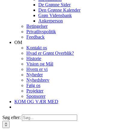
De Grønne Sider
Den Grønne Kalender
Grøn Vidensbank
Ankerperson
Betingelser
Privatlivspolitik
Feedback
OM
Kontakt os
Hvad er Grønt Overblik?
Historie
Vision og Mål
Hvem er vi
Nyheder
Nyhedsbrev
Følg os
Projekter
Sponsorer
KOM OG VÆR MED
Søg efter: