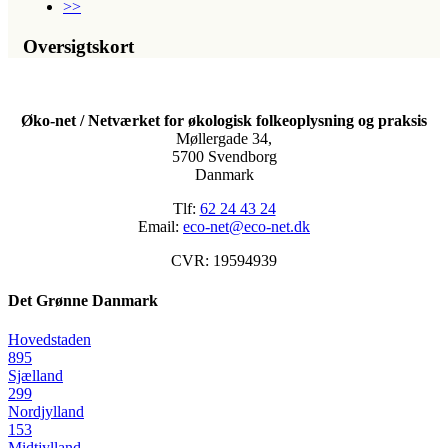
>>
Oversigtskort
Øko-net / Netværket for økologisk folkeoplysning og praksis
Møllergade 34,
5700 Svendborg
Danmark
Tlf:
62 24 43 24
Email:
eco-net@eco-net.dk
CVR: 19594939
Det Grønne Danmark
Hovedstaden
895
Sjælland
299
Nordjylland
153
Midtjylland