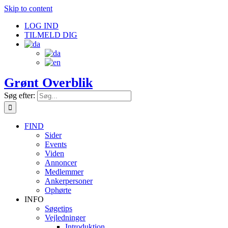
Skip to content
LOG IND
TILMELD DIG
Grønt Overblik
Søg efter:
FIND
Sider
Events
Viden
Annoncer
Medlemmer
Ankerpersoner
Ophørte
INFO
Søgetips
Vejledninger
Introduktion