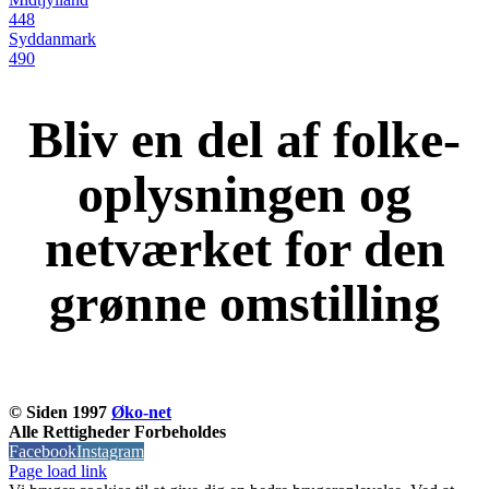
448
Syddanmark
490
Bliv en del af folke-
oplysningen og
netværket for den
grønne omstilling
KOM OG VÆR MED
© Siden 1997
Øko-net
Alle Rettigheder Forbeholdes
Facebook
Instagram
Page load link