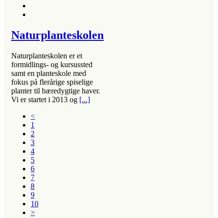
Naturplanteskolen
Naturplanteskolen er et
formidlings- og kursussted
samt en planteskole med
fokus på flerårige spiselige
planter til bæredygtige haver.
Vi er startet i 2013 og
[...]
<
1
2
3
4
5
6
7
8
9
10
>