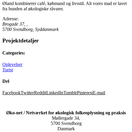
Øland kombinerer café, købmand og livsstil. Alt vores mad er lavet
fra bunden af økologiske råvarer.
Adresse:
Brogade 37
, ,
5700
Svendborg, Syddanmark
Projektdetaljer
Categories:
Oplevelser
Turist
Del
Facebook
Twitter
Reddit
LinkedIn
Tumblr
Pinterest
E-mail
Øko-net / Netværket for økologisk folkeoplysning og praksis
Møllergade 34,
5700 Svendborg
Danmark