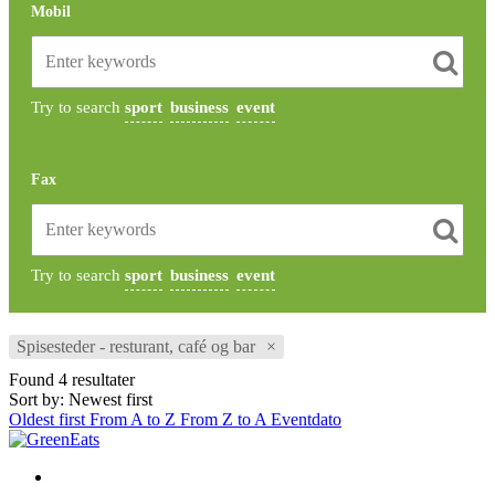
Mobil
Try to search
sport
business
event
Fax
Try to search
sport
business
event
Spisesteder - resturant, café og bar
×
Found
4
resultater
Sort by: Newest first
Oldest first
From A to Z
From Z to A
Eventdato