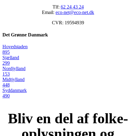
Tlf:
62 24 43 24
Email:
eco-net@eco-net.dk
CVR: 19594939
Det Grønne Danmark
Hovedstaden
895
Sjælland
299
Nordjylland
153
Midtjylland
448
Syddanmark
490
Bliv en del af folke-
oplysningen og