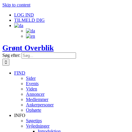
Skip to content
LOG IND
TILMELD DIG
Grønt Overblik
Søg efter:
FIND
Sider
Events
Viden
Annoncer
Medlemmer
Ankerpersoner
Ophørte
INFO
Søgetips
Vejledninger
Introduktion