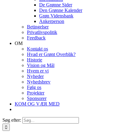
De Grønne Sider
Den Grønne Kalender
Grøn Vidensbank
Ankerperson
Betingelser
Privatlivspolitik
Feedback
OM
Kontakt os
Hvad er Grønt Overblik?
Historie
Vision og Mål
Hvem er vi
Nyheder
Nyhedsbrev
Følg os
Projekter
Sponsorer
KOM OG VÆR MED
Søg efter: