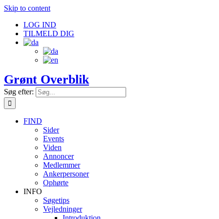
Skip to content
LOG IND
TILMELD DIG
Grønt Overblik
Søg efter:
FIND
Sider
Events
Viden
Annoncer
Medlemmer
Ankerpersoner
Ophørte
INFO
Søgetips
Vejledninger
Introduktion