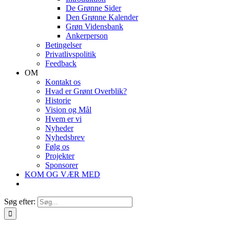
De Grønne Sider
Den Grønne Kalender
Grøn Vidensbank
Ankerperson
Betingelser
Privatlivspolitik
Feedback
OM
Kontakt os
Hvad er Grønt Overblik?
Historie
Vision og Mål
Hvem er vi
Nyheder
Nyhedsbrev
Følg os
Projekter
Sponsorer
KOM OG VÆR MED
Søg efter: