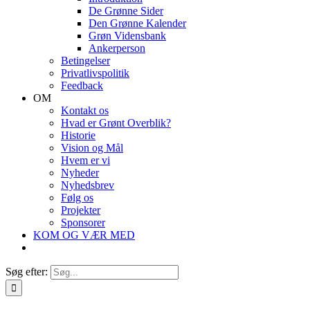
De Grønne Sider
Den Grønne Kalender
Grøn Vidensbank
Ankerperson
Betingelser
Privatlivspolitik
Feedback
OM
Kontakt os
Hvad er Grønt Overblik?
Historie
Vision og Mål
Hvem er vi
Nyheder
Nyhedsbrev
Følg os
Projekter
Sponsorer
KOM OG VÆR MED
Søg efter: