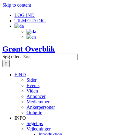
Skip to content
LOG IND
TILMELD DIG
Grønt Overblik
Søg efter:
FIND
Sider
Events
Viden
Annoncer
Medlemmer
Ankerpersoner
Ophørte
INFO
Søgetips
Vejledninger
Introduktion