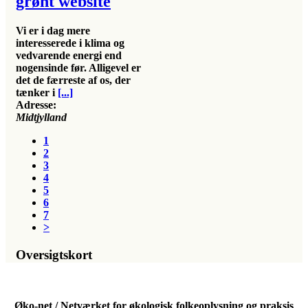
grønt website
Vi er i dag mere
interesserede i klima og
vedvarende energi end
nogensinde før. Alligevel er
det de færreste af os, der
tænker i
[...]
Adresse:
Midtjylland
1
2
3
4
5
6
7
>
Oversigtskort
Øko-net / Netværket for økologisk folkeoplysning og praksis