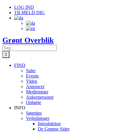
Skip
LOG IND
to
TILMELD DIG
content
Grønt Overblik
Søg
efter:
FIND
Sider
Events
Viden
Annoncer
Medlemmer
Ankerpersoner
Ophørte
INFO
Søgetips
Vejledninger
Introduktion
De Grønne Sider