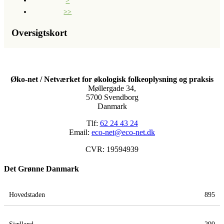
>
>>
Oversigtskort
Øko-net / Netværket for økologisk folkeoplysning og praksis
Møllergade 34,
5700 Svendborg
Danmark
Tlf:
62 24 43 24
Email:
eco-net@eco-net.dk
CVR: 19594939
Det Grønne Danmark
Hovedstaden
895