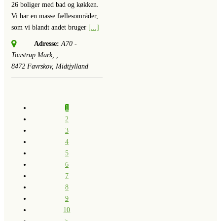
26 boliger med bad og køkken.
Vi har en masse fællesområder,
som vi blandt andet bruger
[...]
Adresse:
A70 -
Toustrup Mark
, ,
8472
Favrskov, Midtjylland
1
2
3
4
5
6
7
8
9
10