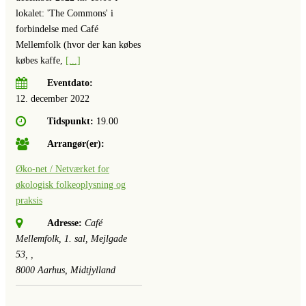
lokalet: 'The Commons' i
forbindelse med Café
Mellemfolk (hvor der kan købes
købes kaffe,
[...]
Eventdato:
12. december 2022
Tidspunkt:
19.00
Arrangør(er):
Øko-net / Netværket for
økologisk folkeoplysning og
praksis
Adresse:
Café
Mellemfolk, 1. sal, Mejlgade
53
, ,
8000
Aarhus, Midtjylland