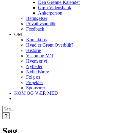
Den Grønne Kalender
Grøn Vidensbank
Ankerperson
Betingelser
Privatlivspolitik
Feedback
OM
Kontakt os
Hvad er Grønt Overblik?
Historie
Vision og Mål
Hvem er vi
Nyheder
Nyhedsbrev
Følg os
Projekter
Sponsorer
KOM OG VÆR MED
Søg
efter:
Søg