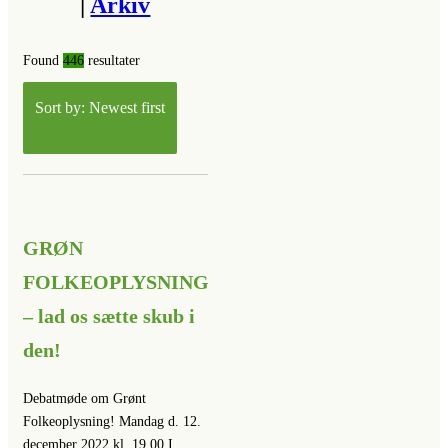
|
Arkiv
Found
446
resultater
Sort by: Newest first
GRØN
FOLKEOPLYSNING
– lad os sætte skub i
den!
Debatmøde om Grønt
Folkeoplysning! Mandag d. 12.
december 2022 kl. 19.00 I