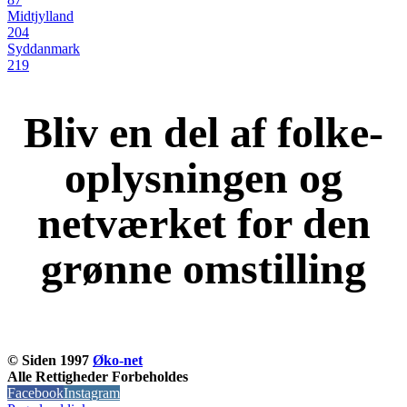
Midtjylland
204
Syddanmark
219
Bliv en del af folke-
oplysningen og
netværket for den
grønne omstilling
KOM OG VÆR MED
© Siden 1997
Øko-net
Alle Rettigheder Forbeholdes
Facebook
Instagram