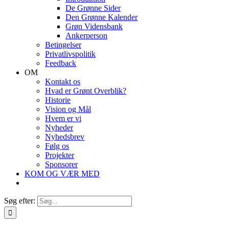
De Grønne Sider
Den Grønne Kalender
Grøn Vidensbank
Ankerperson
Betingelser
Privatlivspolitik
Feedback
OM
Kontakt os
Hvad er Grønt Overblik?
Historie
Vision og Mål
Hvem er vi
Nyheder
Nyhedsbrev
Følg os
Projekter
Sponsorer
KOM OG VÆR MED
Søg efter: