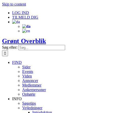
Skip to content
LOG IND
TILMELD DIG
Grønt Overblik
Søg efter:
FIND
Sider
Events
Viden
Annoncer
Medlemmer
Ankerpersoner
Ophørte
INFO
Søgetips
Vejledninger
Introduktion