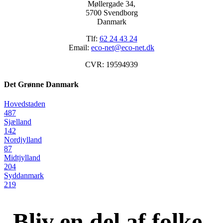
Møllergade 34,
5700 Svendborg
Danmark
Tlf:
62 24 43 24
Email:
eco-net@eco-net.dk
CVR: 19594939
Det Grønne Danmark
Hovedstaden
487
Sjælland
142
Nordjylland
87
Midtjylland
204
Syddanmark
219
Bliv en del af folke-