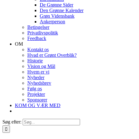
De Grønne Sider
Den Grønne Kalender
Grøn Vidensbank
Ankerperson
Betingelser
Privatlivspolitik
Feedback
OM
Kontakt os
Hvad er Grønt Overblik?
Historie
Vision og Mål
Hvem er vi
Nyheder
Nyhedsbrev
Følg os
Projekter
Sponsorer
KOM OG VÆR MED
Søg efter: