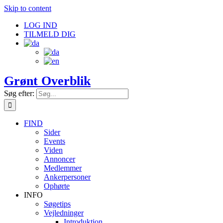
Skip to content
LOG IND
TILMELD DIG
Grønt Overblik
Søg efter:
FIND
Sider
Events
Viden
Annoncer
Medlemmer
Ankerpersoner
Ophørte
INFO
Søgetips
Vejledninger
Introduktion