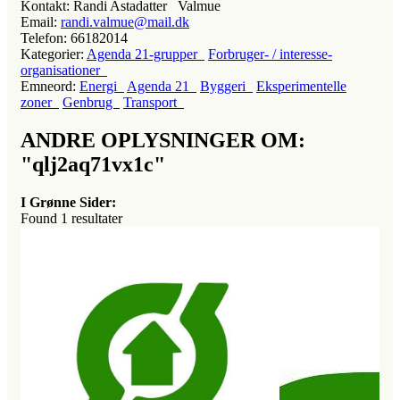
Kontakt:
Randi Astadatter Valmue
Email:
randi.valmue@mail.dk
Telefon:
66182014
Kategorier:
Agenda 21-grupper
Forbruger- / interesse-
organisationer
Emneord:
Energi
Agenda 21
Byggeri
Eksperimentelle
zoner
Genbrug
Transport
ANDRE OPLYSNINGER OM:
"qlj2aq71vx1c"
I Grønne Sider:
Found
1
resultater