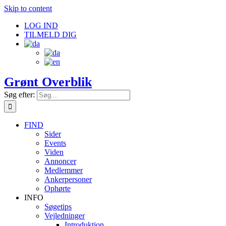
Skip to content
LOG IND
TILMELD DIG
Grønt Overblik
Søg efter:
FIND
Sider
Events
Viden
Annoncer
Medlemmer
Ankerpersoner
Ophørte
INFO
Søgetips
Vejledninger
Introduktion