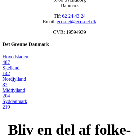
Danmark
Tlf:
62 24 43 24
Email:
eco-net@eco-net.dk
CVR: 19594939
Det Grønne Danmark
Hovedstaden
487
Sjælland
142
Nordjylland
87
Midtjylland
204
Syddanmark
219
Bliv en del af folke-