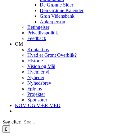
De Grønne Sider
Den Grønne Kalender
Grøn Vidensbank
Ankerperson
Betingelser
Privatlivspolitik
Feedback
OM
Kontakt os
Hvad er Grønt Overblik?
Historie
Vision og Mål
Hvem er vi
Nyheder
Nyhedsbrev
Følg os
Projekter
Sponsorer
KOM OG VÆR MED
Søg efter: