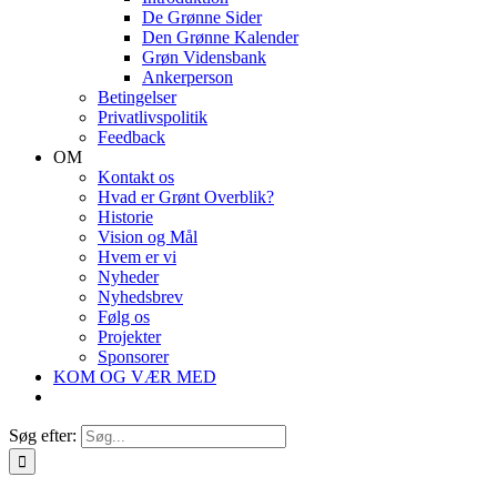
De Grønne Sider
Den Grønne Kalender
Grøn Vidensbank
Ankerperson
Betingelser
Privatlivspolitik
Feedback
OM
Kontakt os
Hvad er Grønt Overblik?
Historie
Vision og Mål
Hvem er vi
Nyheder
Nyhedsbrev
Følg os
Projekter
Sponsorer
KOM OG VÆR MED
Søg efter: