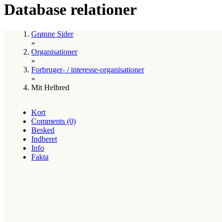
Database relationer
Grønne Sider
»
Organisationer
»
Forbruger- / interesse-organisationer
»
Mit Helbred
Kort
Comments (0)
Besked
Indberet
Info
Fakta