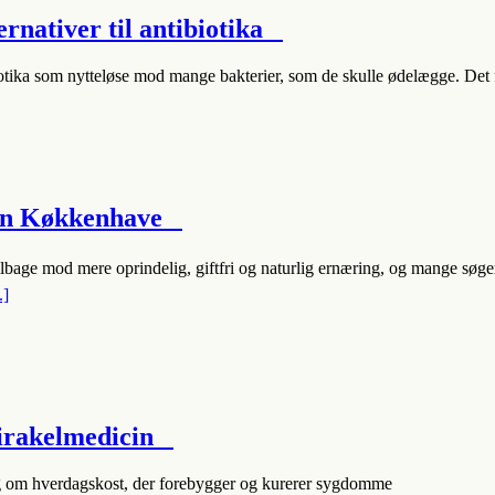
ernativer til antibiotika
biotika som nytteløse mod mange bakterier, som de skulle ødelægge. De
gen Køkkenhave
lbage mod mere oprindelig, giftfri og naturlig ernæring, og mange søg
.]
irakelmedicin
g om hverdagskost, der forebygger og kurerer sygdomme