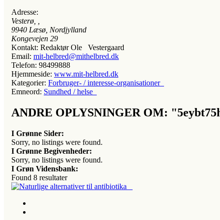
Adresse:
Vesterø
, ,
9940
Læsø, Nordjylland
Kongevejen 29
Kontakt:
Redaktør Ole Vestergaard
Email:
mit-helbred@mithelbred.dk
Telefon:
98499888
Hjemmeside:
www.mit-helbred.dk
Kategorier:
Forbruger- / interesse-organisationer
Emneord:
Sundhed / helse
ANDRE OPLYSNINGER OM: "5eybt75h
I Grønne Sider:
Sorry, no listings were found.
I Grønne Begivenheder:
Sorry, no listings were found.
I Grøn Vidensbank:
Found
8
resultater