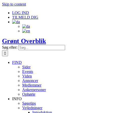
Skip to content
LOG IND
TILMELD DIG
Grønt Overblik
Søg efter:
FIND
Sider
Events
Viden
Annoncer
Medlemmer
Ankerpersoner
Ophørte
INFO
Søgetips
Vejledninger
Introduktion