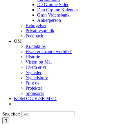
De Grønne Sider
Den Grønne Kalender
Grøn Vidensbank
Ankerperson
Betingelser
Privatlivspolitik
Feedback
OM
Kontakt os
Hvad er Grønt Overblik?
Historie
Vision og Mål
Hvem er vi
Nyheder
Nyhedsbrev
Følg os
Projekter
Sponsorer
KOM OG VÆR MED
Søg efter: