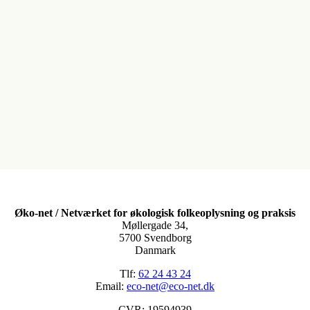
Øko-net / Netværket for økologisk folkeoplysning og praksis
Møllergade 34,
5700 Svendborg
Danmark
Tlf:
62 24 43 24
Email:
eco-net@eco-net.dk
CVR: 19594939