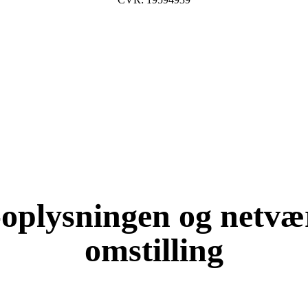
e-oplysningen og netv
omstilling
KOM OG VÆR MED