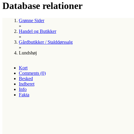
Database relationer
Grønne Sider
»
Handel og Butikker
»
Gårdbutikker / Stalddørssalg
»
Lundshøj
Kort
Comments (0)
Besked
Indberet
Info
Fakta