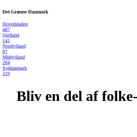
Det Grønne Danmark
Hovedstaden
487
Sjælland
142
Nordjylland
87
Midtjylland
204
Syddanmark
219
Bliv en del af folk