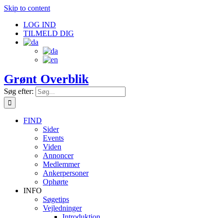
Skip to content
LOG IND
TILMELD DIG
Grønt Overblik
Søg efter:
FIND
Sider
Events
Viden
Annoncer
Medlemmer
Ankerpersoner
Ophørte
INFO
Søgetips
Vejledninger
Introduktion