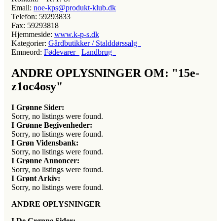
Email:
noe-kps@produkt-klub.dk
Telefon:
59293833
Fax:
59293818
Hjemmeside:
www.k-p-s.dk
Kategorier:
Gårdbutikker / Stalddørssalg
Emneord:
Fødevarer
Landbrug
ANDRE OPLYSNINGER OM: "15e-
z1oc4osy"
I Grønne Sider:
Sorry, no listings were found.
I Grønne Begivenheder:
Sorry, no listings were found.
I Grøn Vidensbank:
Sorry, no listings were found.
I Grønne Annoncer:
Sorry, no listings were found.
I Grønt Arkiv:
Sorry, no listings were found.
ANDRE OPLYSNINGER
I De Grønne Sider: