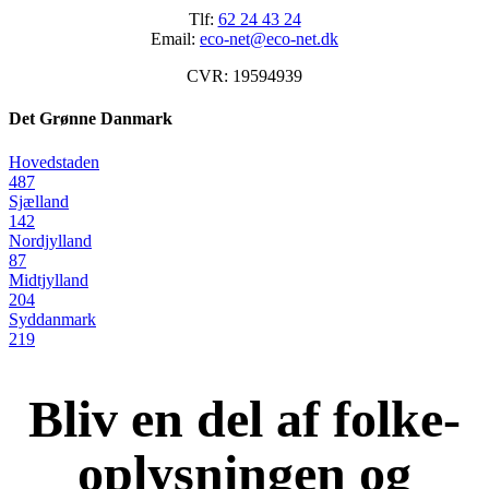
Tlf:
62 24 43 24
Email:
eco-net@eco-net.dk
CVR: 19594939
Det Grønne Danmark
Hovedstaden
487
Sjælland
142
Nordjylland
87
Midtjylland
204
Syddanmark
219
Bliv en del af folke-
oplysningen og