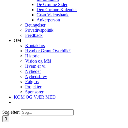
De Grønne Sider
Den Grønne Kalender
Grøn Vidensbank
Ankerperson
Betingelser
Privatlivspolitik
Feedback
OM
Kontakt os
Hvad er Grønt Overblik?
Historie
Vision og Mål
Hvem er vi
Nyheder
Nyhedsbrev
Følg os
Projekter
Sponsorer
KOM OG VÆR MED
Søg efter: