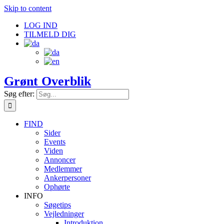
Skip to content
LOG IND
TILMELD DIG
Grønt Overblik
Søg efter:
FIND
Sider
Events
Viden
Annoncer
Medlemmer
Ankerpersoner
Ophørte
INFO
Søgetips
Vejledninger
Introduktion