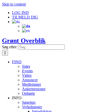
Skip to content
LOG IND
TILMELD DIG
Grønt Overblik
Søg efter:
FIND
Sider
Events
Viden
Annoncer
Medlemmer
Ankerpersoner
Ophørte
INFO
Søgetips
Vejledninger
Introduktion