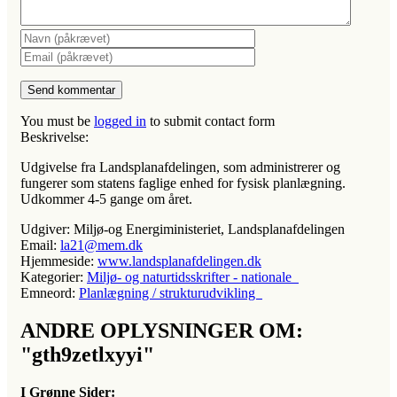
You must be
logged in
to submit contact form
Beskrivelse:
Udgivelse fra Landsplanafdelingen, som administrerer og
fungerer som statens faglige enhed for fysisk planlægning.
Udkommer 4-5 gange om året.
Udgiver:
Miljø-og Energiministeriet, Landsplanafdelingen
Email:
la21@mem.dk
Hjemmeside:
www.landsplanafdelingen.dk
Kategorier:
Miljø- og naturtidsskrifter - nationale
Emneord:
Planlægning / strukturudvikling
ANDRE OPLYSNINGER OM:
"gth9zetlxyyi"
I Grønne Sider: