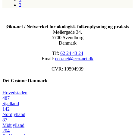
2
Øko-net / Netværket for økologisk folkeoplysning og praksis
Møllergade 34,
5700 Svendborg
Danmark
Tlf:
62 24 43 24
Email:
eco-net@eco-net.dk
CVR: 19594939
Det Grønne Danmark
Hovedstaden
487
Sjælland
142
Nordjylland
87
Midtjylland
204