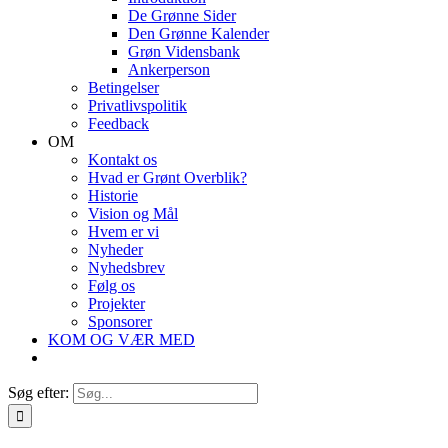
De Grønne Sider
Den Grønne Kalender
Grøn Vidensbank
Ankerperson
Betingelser
Privatlivspolitik
Feedback
OM
Kontakt os
Hvad er Grønt Overblik?
Historie
Vision og Mål
Hvem er vi
Nyheder
Nyhedsbrev
Følg os
Projekter
Sponsorer
KOM OG VÆR MED
Søg efter: