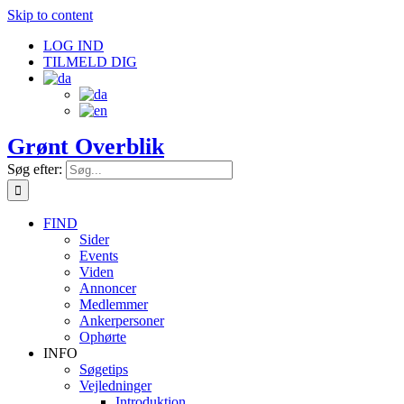
Skip to content
LOG IND
TILMELD DIG
Grønt Overblik
Søg efter:
FIND
Sider
Events
Viden
Annoncer
Medlemmer
Ankerpersoner
Ophørte
INFO
Søgetips
Vejledninger
Introduktion