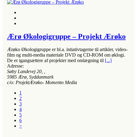
Ærø Økologigruppe – Projekt Ærøko
Ærøko Økologigruppe er bl.a. intiativtagerne til artikler, video-
film og multi-media materiale DVD og CD-ROM om øklogi.
De er igangsættere af projekter med omlægning til
[...]
Adresse:
Søby Landevej 20
, ,
5985
Ærø, Syddanmark
c/o: ProjektÆrøko- Momento Media
1
2
3
4
5
6
>