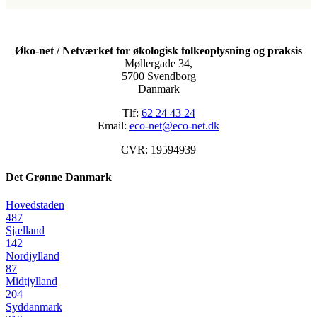
Øko-net / Netværket for økologisk folkeoplysning og praksis
Møllergade 34,
5700 Svendborg
Danmark
Tlf:
62 24 43 24
Email:
eco-net@eco-net.dk
CVR: 19594939
Det Grønne Danmark
Hovedstaden
487
Sjælland
142
Nordjylland
87
Midtjylland
204
Syddanmark