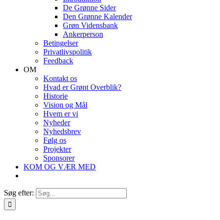
De Grønne Sider
Den Grønne Kalender
Grøn Vidensbank
Ankerperson
Betingelser
Privatlivspolitik
Feedback
OM
Kontakt os
Hvad er Grønt Overblik?
Historie
Vision og Mål
Hvem er vi
Nyheder
Nyhedsbrev
Følg os
Projekter
Sponsorer
KOM OG VÆR MED
Søg efter: