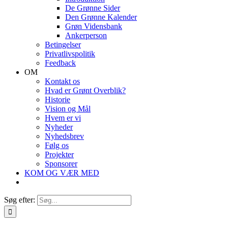
De Grønne Sider
Den Grønne Kalender
Grøn Vidensbank
Ankerperson
Betingelser
Privatlivspolitik
Feedback
OM
Kontakt os
Hvad er Grønt Overblik?
Historie
Vision og Mål
Hvem er vi
Nyheder
Nyhedsbrev
Følg os
Projekter
Sponsorer
KOM OG VÆR MED
Søg efter: