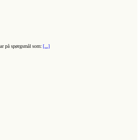
var på spørgsmål som:
[...]