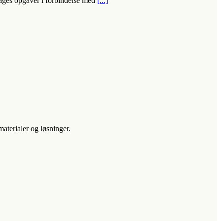
tages opgaver i forbindelse med
[...]
aterialer og løsninger.