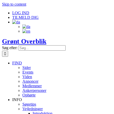
Skip to content
LOG IND
TILMELD DIG
Grønt Overblik
Søg efter:
FIND
Sider
Events
Viden
Annoncer
Medlemmer
Ankerpersoner
Ophørte
INFO
Søgetips
Vejledninger
Introduktion