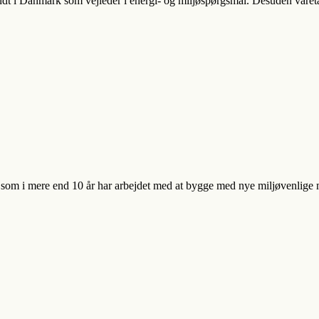
ndt i Danmark som vejleder i energi- og miljøspørgsmål. Desuden vare
, som i mere end 10 år har arbejdet med at bygge med nye miljøvenlige m