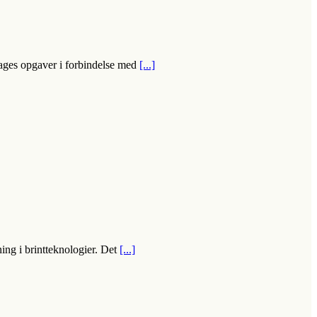
tages opgaver i forbindelse med
[...]
ning i brintteknologier. Det
[...]