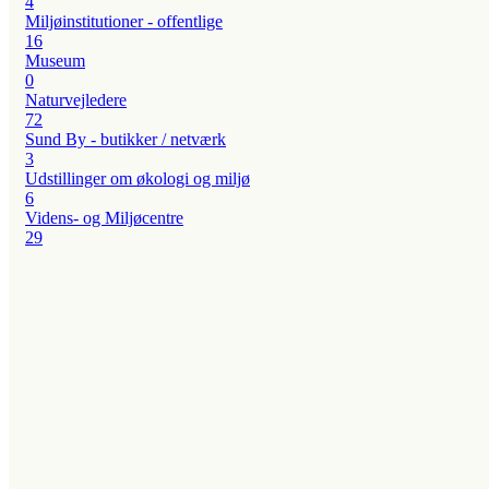
4
Miljøinstitutioner - offentlige
16
Museum
0
Naturvejledere
72
Sund By - butikker / netværk
3
Udstillinger om økologi og miljø
6
Videns- og Miljøcentre
29