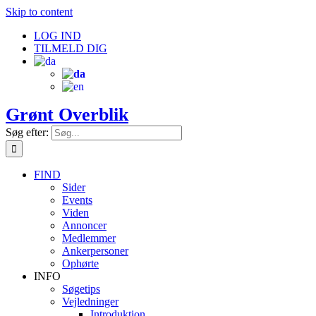
Skip to content
LOG IND
TILMELD DIG
Grønt Overblik
Søg efter:
FIND
Sider
Events
Viden
Annoncer
Medlemmer
Ankerpersoner
Ophørte
INFO
Søgetips
Vejledninger
Introduktion