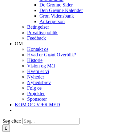
De Grønne Sider
Den Grønne Kalender
Grøn Vidensbank
Ankerperson
Betingelser
Privatlivspolitik
Feedback
OM
Kontakt os
Hvad er Grønt Overblik?
Historie
Vision og Mål
Hvem er vi
Nyheder
Nyhedsbrev
Følg os
Projekter
Sponsorer
KOM OG VÆR MED
Søg efter: