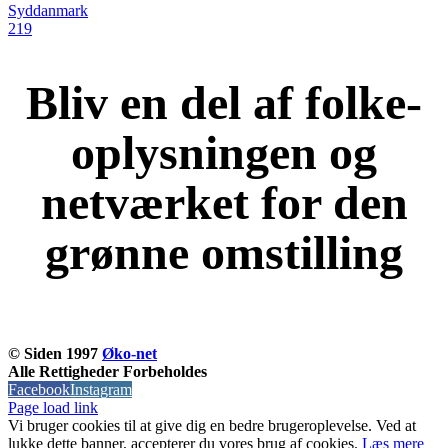
Syddanmark
219
Bliv en del af folke-
oplysningen og
netværket for den
grønne omstilling
KOM OG VÆR MED
© Siden 1997
Øko-net
Alle Rettigheder Forbeholdes
Facebook
Instagram
Page load link
Vi bruger cookies til at give dig en bedre brugeroplevelse. Ved at
lukke dette banner, accepterer du vores brug af ​​cookies.
Læs mere