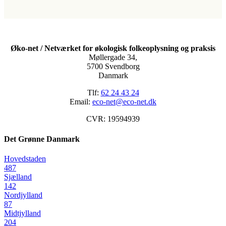
Øko-net / Netværket for økologisk folkeoplysning og praksis
Møllergade 34,
5700 Svendborg
Danmark
Tlf:
62 24 43 24
Email:
eco-net@eco-net.dk
CVR: 19594939
Det Grønne Danmark
Hovedstaden
487
Sjælland
142
Nordjylland
87
Midtjylland
204