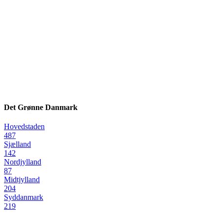
Det Grønne Danmark
Hovedstaden
487
Sjælland
142
Nordjylland
87
Midtjylland
204
Syddanmark
219