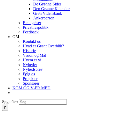
De Grønne Sider
Den Grønne Kalender
Grøn Vidensbank
Ankerperson
Betingelser
Privatlivspolitik
Feedback
OM
Kontakt os
Hvad er Grønt Overblik?
Historie
Vision og Mål
Hvem er vi
Nyheder
Nyhedsbrev
Følg os
Projekter
Sponsorer
KOM OG VÆR MED
Søg efter: