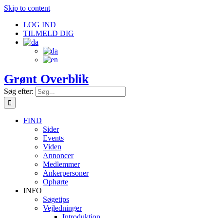
Skip to content
LOG IND
TILMELD DIG
Grønt Overblik
Søg efter:
FIND
Sider
Events
Viden
Annoncer
Medlemmer
Ankerpersoner
Ophørte
INFO
Søgetips
Vejledninger
Introduktion