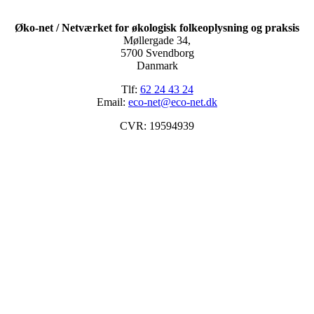
Øko-net / Netværket for økologisk folkeoplysning og praksis
Møllergade 34,
5700 Svendborg
Danmark
Tlf:
62 24 43 24
Email:
eco-net@eco-net.dk
CVR: 19594939