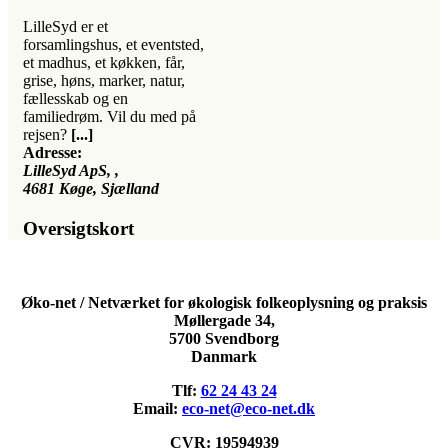
LilleSyd er et
forsamlingshus, et eventsted,
et madhus, et køkken, får,
grise, høns, marker, natur,
fællesskab og en
familiedrøm. Vil du med på
rejsen?
[...]
Adresse:
LilleSyd ApS
, ,
4681
Køge, Sjælland
Oversigtskort
Øko-net / Netværket for økologisk folkeoplysning og praksis
Møllergade 34,
5700 Svendborg
Danmark
Tlf:
62 24 43 24
Email:
eco-net@eco-net.dk
CVR: 19594939