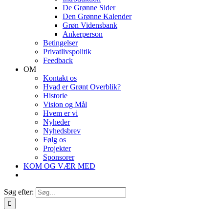
De Grønne Sider
Den Grønne Kalender
Grøn Vidensbank
Ankerperson
Betingelser
Privatlivspolitik
Feedback
OM
Kontakt os
Hvad er Grønt Overblik?
Historie
Vision og Mål
Hvem er vi
Nyheder
Nyhedsbrev
Følg os
Projekter
Sponsorer
KOM OG VÆR MED
Søg efter: