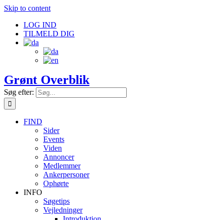
Skip to content
LOG IND
TILMELD DIG
Grønt Overblik
Søg efter:
FIND
Sider
Events
Viden
Annoncer
Medlemmer
Ankerpersoner
Ophørte
INFO
Søgetips
Vejledninger
Introduktion