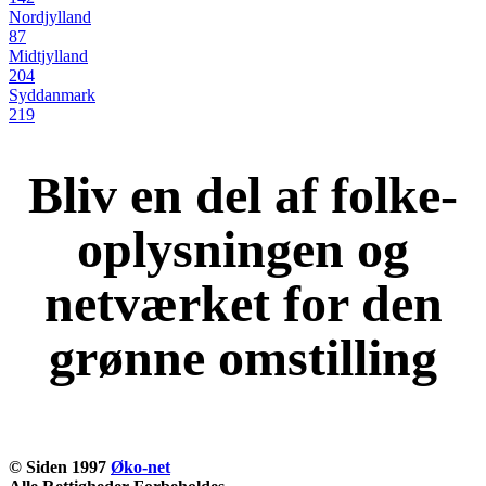
Nordjylland
87
Midtjylland
204
Syddanmark
219
Bliv en del af folke-
oplysningen og
netværket for den
grønne omstilling
KOM OG VÆR MED
© Siden 1997
Øko-net