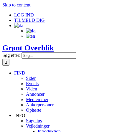
Skip to content
LOG IND
TILMELD DIG
Grønt Overblik
Søg efter:
FIND
Sider
Events
Viden
Annoncer
Medlemmer
Ankerpersoner
Ophørte
INFO
Søgetips
Vejledninger
Introduktion