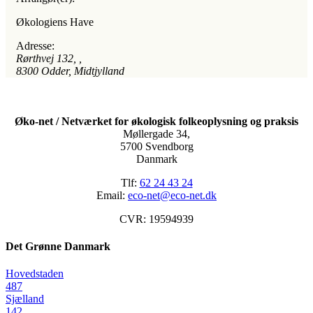
Økologiens Have
Adresse:
Rørthvej 132
, ,
8300
Odder, Midtjylland
Øko-net / Netværket for økologisk folkeoplysning og praksis
Møllergade 34,
5700 Svendborg
Danmark
Tlf:
62 24 43 24
Email:
eco-net@eco-net.dk
CVR: 19594939
Det Grønne Danmark
Hovedstaden
487
Sjælland
142