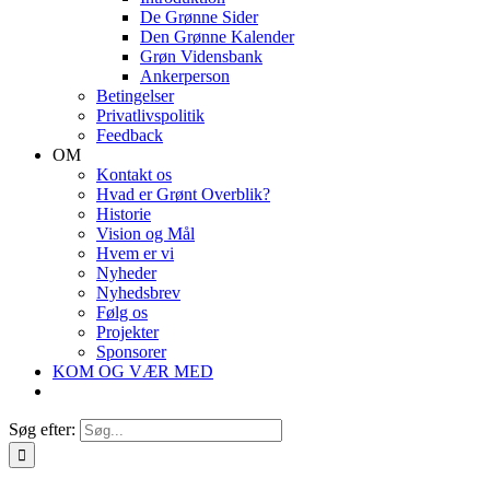
De Grønne Sider
Den Grønne Kalender
Grøn Vidensbank
Ankerperson
Betingelser
Privatlivspolitik
Feedback
OM
Kontakt os
Hvad er Grønt Overblik?
Historie
Vision og Mål
Hvem er vi
Nyheder
Nyhedsbrev
Følg os
Projekter
Sponsorer
KOM OG VÆR MED
Søg efter: