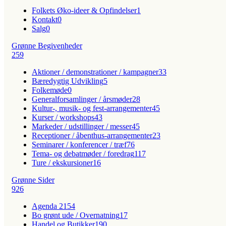
Folkets Øko-ideer & Opfindelser
1
Kontakt
0
Salg
0
Grønne Begivenheder
259
Aktioner / demonstrationer / kampagner
33
Bæredygtig Udvikling
5
Folkemøde
0
Generalforsamlinger / årsmøder
28
Kultur-, musik- og fest-arrangementer
45
Kurser / workshops
43
Markeder / udstillinger / messer
45
Receptioner / åbenthus-arrangementer
23
Seminarer / konferencer / træf
76
Tema- og debatmøder / foredrag
117
Ture / ekskursioner
16
Grønne Sider
926
Agenda 21
54
Bo grønt ude / Overnatning
17
Handel og Butikker
190