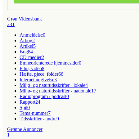
Grøn Vidensbank
231
Anmeldelse
0
Årbog
2
Artikel
5
Bog
84
CD-medier
2
Emneorienterede hjemmesider
0
Film, video
8
Hæfte, pjece, folder
66
Internet udgivelse
3
Miljø- og naturtidsskrifter - lokale
4
Miljø- og naturtidsskrifter - nationale
17
Radioprogram / podcast
0
Rapport
24
Spil
0
Tema-nummer
7
Tidsskrifter - andre
9
Grønne Annoncer
1