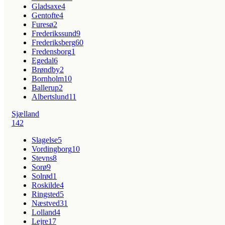
Gladsaxe
4
Gentofte
4
Furesø
2
Frederikssund
9
Frederiksberg
60
Fredensborg
1
Egedal
6
Brøndby
2
Bornholm
10
Ballerup
2
Albertslund
11
Sjælland
142
Slagelse
5
Vordingborg
10
Stevns
8
Sorø
9
Solrød
1
Roskilde
4
Ringsted
5
Næstved
31
Lolland
4
Lejre
17