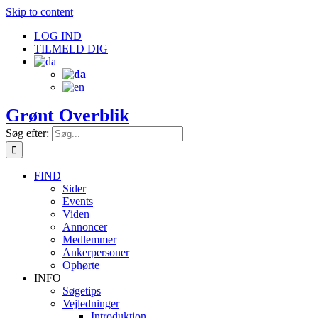
Skip to content
LOG IND
TILMELD DIG
Grønt Overblik
Søg efter:
FIND
Sider
Events
Viden
Annoncer
Medlemmer
Ankerpersoner
Ophørte
INFO
Søgetips
Vejledninger
Introduktion