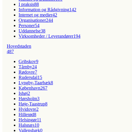
I praksis
88
Information og Rådgivning
142
Internet og medier
42
Organisationer
244
Personer
54
Uddannelse
38
Virksomheder / Leverandører
194
Hovedstaden
487
Gribskov
9
Tårnby
24
Rødovre
7
Rudersdal
15
Lyngby-Taarbæk
8
København
267
Ishøj
2
Hørsholm
3
Høje-Taastrup
8
Hvidovre
2
Hillerød
8
Helsingør
11
Halsnæs
10
Vallensbæk
0