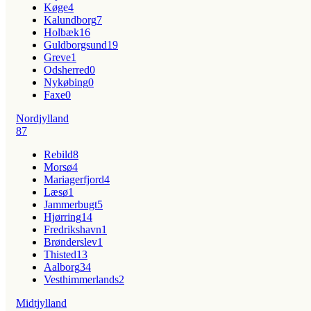
Køge
4
Kalundborg
7
Holbæk
16
Guldborgsund
19
Greve
1
Odsherred
0
Nykøbing
0
Faxe
0
Nordjylland
87
Rebild
8
Morsø
4
Mariagerfjord
4
Læsø
1
Jammerbugt
5
Hjørring
14
Fredrikshavn
1
Brønderslev
1
Thisted
13
Aalborg
34
Vesthimmerlands
2
Midtjylland