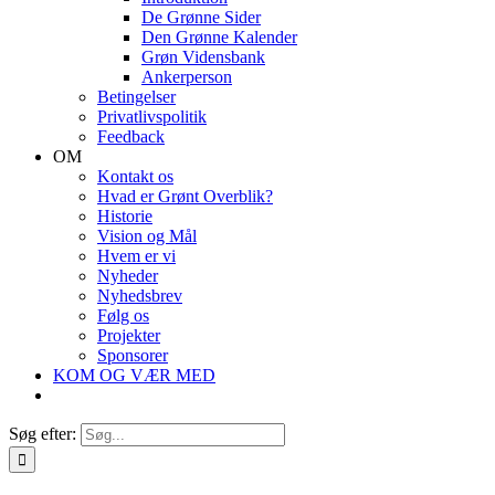
De Grønne Sider
Den Grønne Kalender
Grøn Vidensbank
Ankerperson
Betingelser
Privatlivspolitik
Feedback
OM
Kontakt os
Hvad er Grønt Overblik?
Historie
Vision og Mål
Hvem er vi
Nyheder
Nyhedsbrev
Følg os
Projekter
Sponsorer
KOM OG VÆR MED
Søg efter: