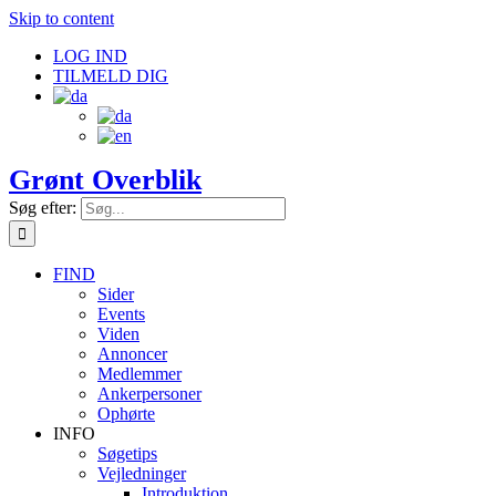
Skip to content
LOG IND
TILMELD DIG
Grønt Overblik
Søg efter:
FIND
Sider
Events
Viden
Annoncer
Medlemmer
Ankerpersoner
Ophørte
INFO
Søgetips
Vejledninger
Introduktion