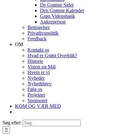
De Grønne Sider
Den Grønne Kalender
Grøn Vidensbank
Ankerperson
Betingelser
Privatlivspolitik
Feedback
OM
Kontakt os
Hvad er Grønt Overblik?
Historie
Vision og Mål
Hvem er vi
Nyheder
Nyhedsbrev
Følg os
Projekter
Sponsorer
KOM OG VÆR MED
Søg efter: