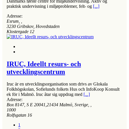
Danmarks første centre for miljøundervisning. Aktiv og
praktisk undervisning i miljøproblemer, felt- og
[...]
Adresse:
Esrum
, ,
3230
Gribskov, Hovedstaden
Klostergade 12
IRUC, Ideellt resurs- och
utvecklingscentrum
Iruc är en utvecklingsorganisation som drivs av Glokala
Folkhögskolan, Sofielunds folkets Hus och InfoKoop Konsult
ek för i Malmö. Iruc åtar sig uppdrag med
[...]
Adresse:
Box 8147, S E 20041,21434 Malmö, Sverige
, ,
1000
Rolfsgatan 16
1