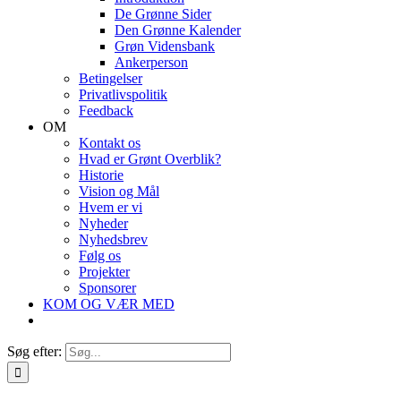
De Grønne Sider
Den Grønne Kalender
Grøn Vidensbank
Ankerperson
Betingelser
Privatlivspolitik
Feedback
OM
Kontakt os
Hvad er Grønt Overblik?
Historie
Vision og Mål
Hvem er vi
Nyheder
Nyhedsbrev
Følg os
Projekter
Sponsorer
KOM OG VÆR MED
Søg efter: