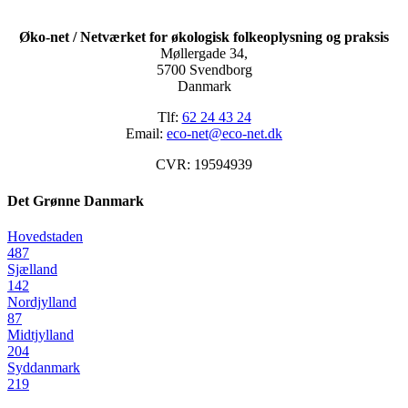
Øko-net / Netværket for økologisk folkeoplysning og praksis
Møllergade 34,
5700 Svendborg
Danmark
Tlf:
62 24 43 24
Email:
eco-net@eco-net.dk
CVR: 19594939
Det Grønne Danmark
Hovedstaden
487
Sjælland
142
Nordjylland
87
Midtjylland
204
Syddanmark
219