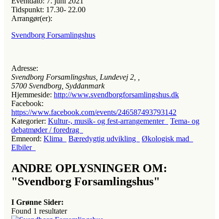
Eventdato:
7. juni 2021
Tidspunkt:
17.30- 22.00
Arrangør(er):
Svendborg Forsamlingshus
Adresse:
Svendborg Forsamlingshus, Lundevej 2
, ,
5700
Svendborg, Syddanmark
Hjemmeside:
http://www.svendborgforsamlingshus.dk
Facebook:
https://www.facebook.com/events/246587493793142
Kategorier:
Kultur-, musik- og fest-arrangementer
Tema- og
debatmøder / foredrag
Emneord:
Klima
Bæredygtig udvikling
Økologisk mad
Elbiler
ANDRE OPLYSNINGER OM:
"Svendborg Forsamlingshus"
I Grønne Sider:
Found
1
resultater