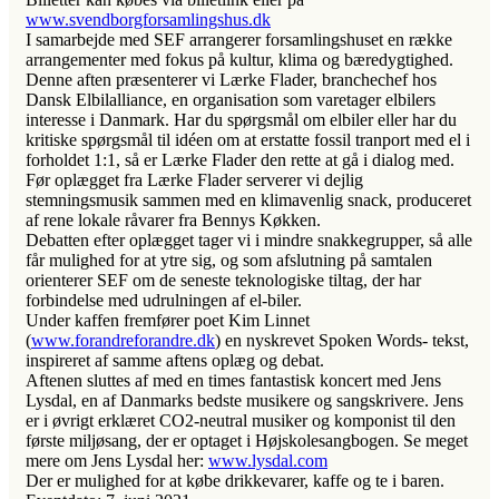
www.svendborgforsamlingshus.dk
I samarbejde med SEF arrangerer forsamlingshuset en række
arrangementer med fokus på kultur, klima og bæredygtighed.
Denne aften præsenterer vi Lærke Flader, branchechef hos
Dansk Elbilalliance, en organisation som varetager elbilers
interesse i Danmark. Har du spørgsmål om elbiler eller har du
kritiske spørgsmål til idéen om at erstatte fossil tranport med el i
forholdet 1:1, så er Lærke Flader den rette at gå i dialog med.
Før oplægget fra Lærke Flader serverer vi dejlig
stemningsmusik sammen med en klimavenlig snack, produceret
af rene lokale råvarer fra Bennys Køkken.
Debatten efter oplægget tager vi i mindre snakkegrupper, så alle
får mulighed for at ytre sig, og som afslutning på samtalen
orienterer SEF om de seneste teknologiske tiltag, der har
forbindelse med udrulningen af el-biler.
Under kaffen fremfører poet Kim Linnet
(
www.forandreforandre.dk
) en nyskrevet Spoken Words- tekst,
inspireret af samme aftens oplæg og debat.
Aftenen sluttes af med en times fantastisk koncert med Jens
Lysdal, en af Danmarks bedste musikere og sangskrivere. Jens
er i øvrigt erklæret CO2-neutral musiker og komponist til den
første miljøsang, der er optaget i Højskolesangbogen. Se meget
mere om Jens Lysdal her:
www.lysdal.com
Der er mulighed for at købe drikkevarer, kaffe og te i baren.