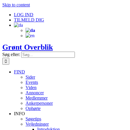
Skip to content
LOG IND
TILMELD DIG
Grønt Overblik
Søg efter:
FIND
Sider
Events
Viden
Annoncer
Medlemmer
Ankerpersoner
Ophørte
INFO
Søgetips
Vejledninger
Introduktion