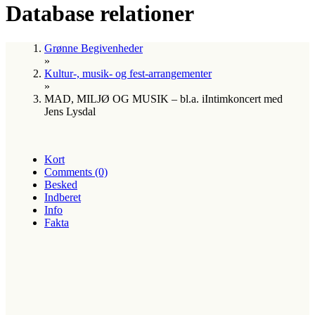
Database relationer
Grønne Begivenheder
»
Kultur-, musik- og fest-arrangementer
»
MAD, MILJØ OG MUSIK – bl.a. iIntimkoncert med
Jens Lysdal
Kort
Comments (0)
Besked
Indberet
Info
Fakta