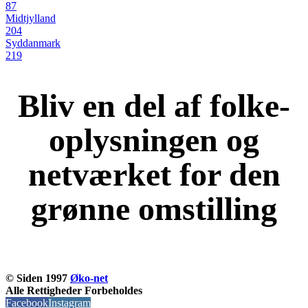
87
Midtjylland
204
Syddanmark
219
Bliv en del af folke-
oplysningen og
netværket for den
grønne omstilling
KOM OG VÆR MED
© Siden 1997
Øko-net
Alle Rettigheder Forbeholdes
Facebook
Instagram