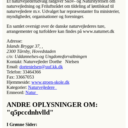
Et naturvejlederudvalg rådgiver Skov- og Naturstyrelsen om
naturvejledning og Friluftsrådet om tildeling af løntilskud til
naturvejledere m.v. Udvalget har repræsentanter fra ministerier,
myndigheder, organisationer og foreninger.
En samlet oversigt over de danske naturvejlederes ture,
arrangementer og turfoldere kan findes på www.naturnet.dk
Adresse:
Islands Brygge 37
, ,
2300
Tårnby, Hovedstaden
c/o: Uddannelses-og Ungdomsforvaltningen
Kontakt:
Naturvejleder Dorthe Nielsen
Email:
dortenielsen@uuf.kk.dk
Telefon:
33464366
Fax:
33667053
Hjemmeside:
www.groen-skole.dk
Kategorier:
Naturvejledere
Emneord:
Natur
ANDRE OPLYSNINGER OM:
"q5pccdnhvlld"
I Grønne Sider: