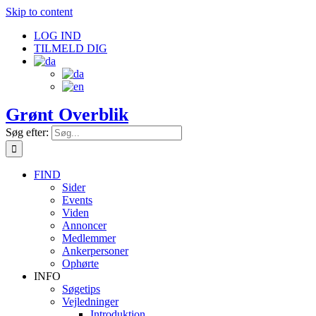
Skip to content
LOG IND
TILMELD DIG
Grønt Overblik
Søg efter:
FIND
Sider
Events
Viden
Annoncer
Medlemmer
Ankerpersoner
Ophørte
INFO
Søgetips
Vejledninger
Introduktion