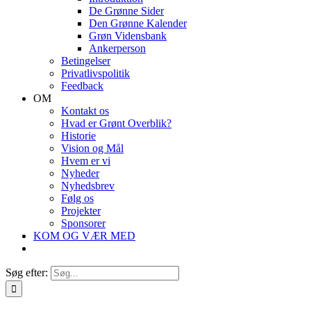
De Grønne Sider
Den Grønne Kalender
Grøn Vidensbank
Ankerperson
Betingelser
Privatlivspolitik
Feedback
OM
Kontakt os
Hvad er Grønt Overblik?
Historie
Vision og Mål
Hvem er vi
Nyheder
Nyhedsbrev
Følg os
Projekter
Sponsorer
KOM OG VÆR MED
Søg efter: