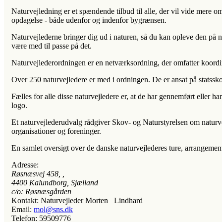
Naturvejledning er et spændende tilbud til alle, der vil vide mere om
opdagelse - både udenfor og indenfor bygrænsen.
Naturvejlederne bringer dig ud i naturen, så du kan opleve den på 
være med til passe på det.
Naturvejlederordningen er en netværksordning, der omfatter koordin
Over 250 naturvejledere er med i ordningen. De er ansat på statssko
Fælles for alle disse naturvejledere er, at de har gennemført eller
logo.
Et naturvejlederudvalg rådgiver Skov- og Naturstyrelsen om naturvejl
organisationer og foreninger.
En samlet oversigt over de danske naturvejlederes ture, arrangemen
Adresse:
Røsnæsvej 458
, ,
4400
Kalundborg, Sjælland
c/o: Røsnæsgården
Kontakt:
Naturvejleder Morten Lindhard
Email:
mol@sns.dk
Telefon:
59509776