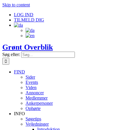
Skip to content
LOG IND
TILMELD DIG
Grønt Overblik
Søg efter:
FIND
Sider
Events
Viden
Annoncer
Medlemmer
Ankerpersoner
Ophørte
INFO
Søgetips
Vejledninger
Introduktion