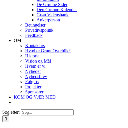
De Grønne Sider
Den Grønne Kalender
Grøn Vidensbank
Ankerperson
Betingelser
Privatlivspolitik
Feedback
OM
Kontakt os
Hvad er Grønt Overblik?
Historie
Vision og Mål
Hvem er vi
Nyheder
Nyhedsbrev
Følg os
Projekter
Sponsorer
KOM OG VÆR MED
Søg efter: