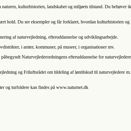
 naturen, kulturhistorien, landskabet og miljøets tilstand. Du behøver ik
nært hold. Du ser eksempler og får forklaret, hvordan kulturhistorien 
ering af naturvejledning, efteruddannelse og udviklingsarbejde.
vdistrikter, i amter, kommuner, på museer, i organisationer mv.
 har påbegyndt Naturvejlederordningens efteruddannelse for naturvejleder
edning og Friluftsrådet om tildeling af løntilskud til naturvejledere m
ter og turfoldere kan findes på www.naturnet.dk