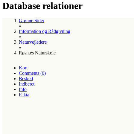
Database relationer
Grønne Sider
»
Information og Rådgivning
»
Naturvejledere
»
Røsnæs Naturskole
Kort
Comments (0)
Besked
Indberet
Info
Fakta