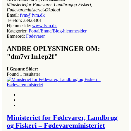
Ministerietfor Fødevarer, Landbrugog Fiskeri,
Fødevareministeriet-Økologi
Email:
fvm@fvm.dk
Telefon:
33923301
Hjemmeside:
www.fvm.dk
Kategorier:
Portal/Emne/Blog-hjemmesider
Emneord:
Fødevarer
ANDRE OPLYSNINGER OM:
"dm7vr1n1ep2f"
I Grønne Sider:
Found
1
resultater
Ministeriet for Fødevarer, Landbrug
og Fiskeri – Fødevareministeriet