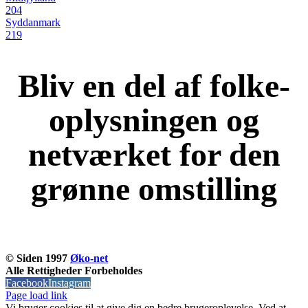
204
Syddanmark
219
Bliv en del af folke-
oplysningen og
netværket for den
grønne omstilling
KOM OG VÆR MED
© Siden 1997
Øko-net
Alle Rettigheder Forbeholdes
Facebook
Instagram
Page load link
Vi bruger cookies til at give dig en bedre brugeroplevelse. Ved at