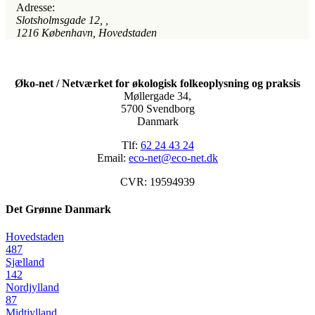
Adresse:
Slotsholmsgade 12
, ,
1216
København, Hovedstaden
Øko-net / Netværket for økologisk folkeoplysning og praksis
Møllergade 34,
5700 Svendborg
Danmark
Tlf:
62 24 43 24
Email:
eco-net@eco-net.dk
CVR: 19594939
Det Grønne Danmark
Hovedstaden
487
Sjælland
142
Nordjylland
87
Midtjylland