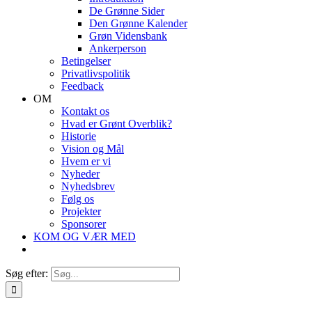
De Grønne Sider
Den Grønne Kalender
Grøn Vidensbank
Ankerperson
Betingelser
Privatlivspolitik
Feedback
OM
Kontakt os
Hvad er Grønt Overblik?
Historie
Vision og Mål
Hvem er vi
Nyheder
Nyhedsbrev
Følg os
Projekter
Sponsorer
KOM OG VÆR MED
Søg efter: