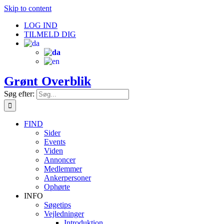
Skip to content
LOG IND
TILMELD DIG
Grønt Overblik
Søg efter:
FIND
Sider
Events
Viden
Annoncer
Medlemmer
Ankerpersoner
Ophørte
INFO
Søgetips
Vejledninger
Introduktion