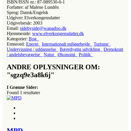
ISBN/ISSN nr.:
87-989530-0-1
Forfatter:
af Malene Lundén
Sprog:
Dansk/Engelsk
Udgiver:
Elverkongensdatter
Udgivelsesår:
2003
Email:
sidebyside@wanadoo.dk
Hjemmeside:
www.elverkongensdatter.dk
Kategorier:
Bog
Emneord:
Energi
Internationalt miljøarbejde
Turisme
Undervisning / uddannelse
Bæredygtig udvikling
Demokrati
/ andelsbevægelse
Natur
Økonomi
Politik
ANDRE OPLYSNINGER OM:
"sgzq9e3a8k6j"
I Grønne Sider:
Found
1
resultater
MPD