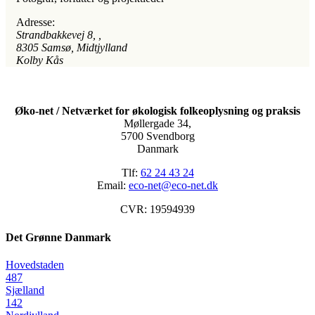
Adresse:
Strandbakkevej 8
, ,
8305
Samsø, Midtjylland
Kolby Kås
Øko-net / Netværket for økologisk folkeoplysning og praksis
Møllergade 34,
5700 Svendborg
Danmark
Tlf:
62 24 43 24
Email:
eco-net@eco-net.dk
CVR: 19594939
Det Grønne Danmark
Hovedstaden
487
Sjælland
142