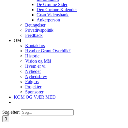
De Grønne Sider
Den Grønne Kalender
Grøn Vidensbank
Ankerperson
Betingelser
Privatlivspolitik
Feedback
OM
Kontakt os
Hvad er Grønt Overblik?
Historie
Vision og Mål
Hvem er vi
Nyheder
Nyhedsbrev
Følg os
Projekter
Sponsorer
KOM OG VÆR MED
Søg efter: