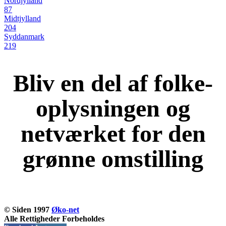
Nordjylland
87
Midtjylland
204
Syddanmark
219
Bliv en del af folke-
oplysningen og
netværket for den
grønne omstilling
KOM OG VÆR MED
© Siden 1997
Øko-net
Alle Rettigheder Forbeholdes