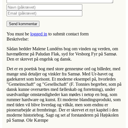
You must be
logged in
to submit contact form
Beskrivelse:
Sådan hedder Malene Lundéns bog om vinden og verden, om
havmøllerne på Paludan Flak, syd for Vesborg Fyr på Samsø.
Den er skrevet på engelsk og dansk.
Det er en poetisk bog med store gennerøse ord og billeder, med
mange små detaljer og vinkler fra Samsø. Med Ur-havet og
gadekæret som horisont. Et moderne eksempel på, hvorledes
"Gemeinschaft" og "Gesellschaft" (F. Tonnies begreber, som på
dansk kunne oversættes med fælleskab og forretning), under
usædvanlige omstændigheder kan mødes i netop en bog, som
rummer hardware og kunst. Et moderne blandingsprodukt, som
med tiden vil blive hverdag og vilkår, men som endnu er
pionerarbejde at frembringe. Der er skrevet et nyt kapitel i den
moderne historiebog. Sagt og set af forstanderen på Højskolen
på Samsø. Ole Kæmpe