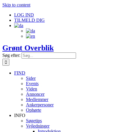
Skip to content
LOG IND
TILMELD DIG
Grønt Overblik
Søg efter:
FIND
Sider
Events
Viden
Annoncer
Medlemmer
Ankerpersoner
Ophørte
INFO
Søgetips
Vejledninger
Introduktion