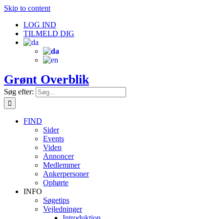
Skip to content
LOG IND
TILMELD DIG
Grønt Overblik
Søg efter:
FIND
Sider
Events
Viden
Annoncer
Medlemmer
Ankerpersoner
Ophørte
INFO
Søgetips
Vejledninger
Introduktion