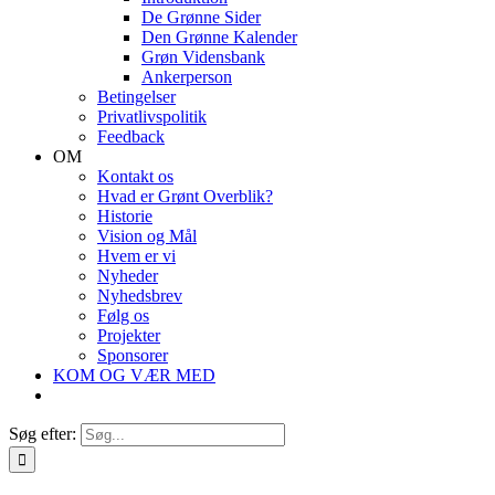
De Grønne Sider
Den Grønne Kalender
Grøn Vidensbank
Ankerperson
Betingelser
Privatlivspolitik
Feedback
OM
Kontakt os
Hvad er Grønt Overblik?
Historie
Vision og Mål
Hvem er vi
Nyheder
Nyhedsbrev
Følg os
Projekter
Sponsorer
KOM OG VÆR MED
Søg efter: