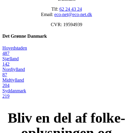
Tlf:
62 24 43 24
Email:
eco-net@eco-net.dk
CVR: 19594939
Det Grønne Danmark
Hovedstaden
487
Sjælland
142
Nordjylland
87
Midtjylland
204
Syddanmark
219
Bliv en del af folke-
oplysningen og