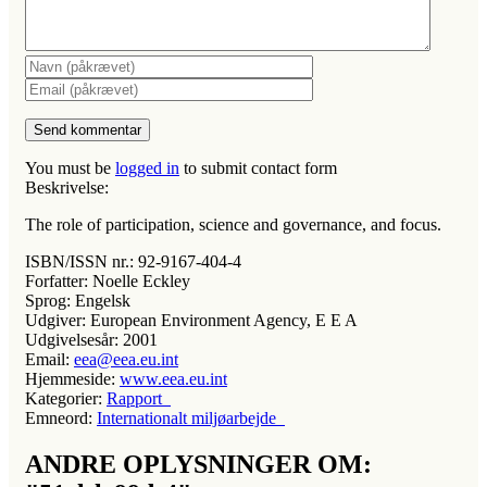
You must be
logged in
to submit contact form
Beskrivelse:
The role of participation, science and governance, and focus.
ISBN/ISSN nr.:
92-9167-404-4
Forfatter:
Noelle Eckley
Sprog:
Engelsk
Udgiver:
European Environment Agency, E E A
Udgivelsesår:
2001
Email:
eea@eea.eu.int
Hjemmeside:
www.eea.eu.int
Kategorier:
Rapport
Emneord:
Internationalt miljøarbejde
ANDRE OPLYSNINGER OM: