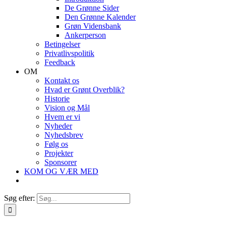
De Grønne Sider
Den Grønne Kalender
Grøn Vidensbank
Ankerperson
Betingelser
Privatlivspolitik
Feedback
OM
Kontakt os
Hvad er Grønt Overblik?
Historie
Vision og Mål
Hvem er vi
Nyheder
Nyhedsbrev
Følg os
Projekter
Sponsorer
KOM OG VÆR MED
Søg efter: