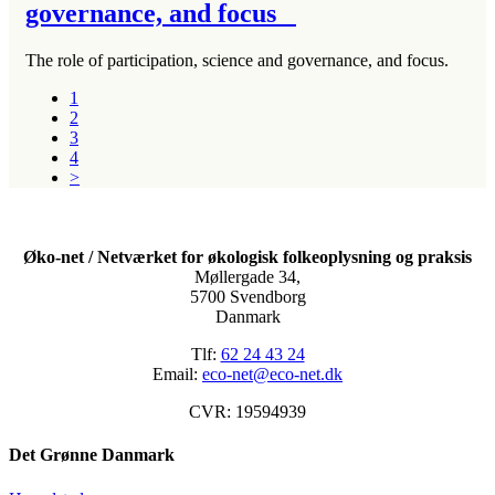
governance, and focus
The role of participation, science and governance, and focus.
1
2
3
4
>
Øko-net / Netværket for økologisk folkeoplysning og praksis
Møllergade 34,
5700 Svendborg
Danmark
Tlf:
62 24 43 24
Email:
eco-net@eco-net.dk
CVR: 19594939
Det Grønne Danmark