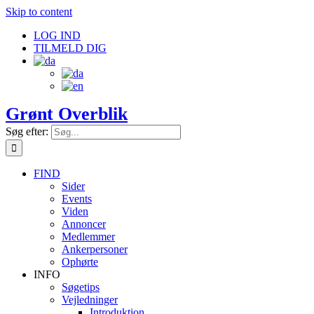
Skip to content
LOG IND
TILMELD DIG
Grønt Overblik
Søg efter:
FIND
Sider
Events
Viden
Annoncer
Medlemmer
Ankerpersoner
Ophørte
INFO
Søgetips
Vejledninger
Introduktion