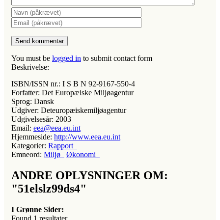
You must be
logged in
to submit contact form
Beskrivelse:
ISBN/ISSN nr.:
I S B N 92-9167-550-4
Forfatter:
Det Europæiske Miljøagentur
Sprog:
Dansk
Udgiver:
Deteuropæiskemiljøagentur
Udgivelsesår:
2003
Email:
eea@eea.eu.int
Hjemmeside:
http://www.eea.eu.int
Kategorier:
Rapport
Emneord:
Miljø
Økonomi
ANDRE OPLYSNINGER OM:
"51elslz99ds4"
I Grønne Sider:
Found
1
resultater