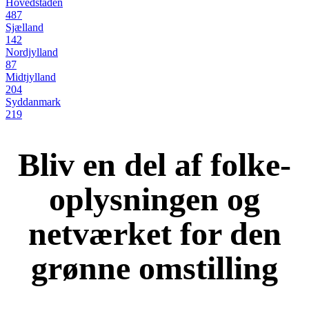
Hovedstaden
487
Sjælland
142
Nordjylland
87
Midtjylland
204
Syddanmark
219
Bliv en del af folke-
oplysningen og
netværket for den
grønne omstilling