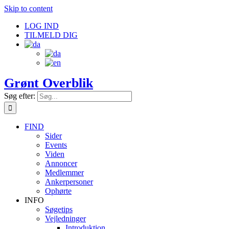
Skip to content
LOG IND
TILMELD DIG
Grønt Overblik
Søg efter:
FIND
Sider
Events
Viden
Annoncer
Medlemmer
Ankerpersoner
Ophørte
INFO
Søgetips
Vejledninger
Introduktion