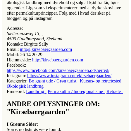
økologisk landbrug med dyrehold og salg af kød fra får, høns
og ænder. Ligesom vi eksperimenterer med at dyrke skovhave
efter permakulturprincipper. Følg med i hvad der sker på
bloggen og på Instagram.
Adresse:
Slettermosevej 15
, ,
4500
Guldborgsund, Sjælland
Kontakt:
Birgitte Sally
Email:
info@kirsebaergaarden.com
Mobil:
26 14 20 29
Hjemmeside:
http://kirsebaergaarden.com
Facebook:
https://www.facebook.com/kirsebaergaarden.odsherred/
Instagram:
https://www.instagram.com/kirsebaergaarden/
Kategorier:
Bo grønt ude / Grøn turist
Kursus- og retrætested
Økologisk landbrug
Emneord:
Landbrug
Permakultur / bioregionalisme
Retræte
ANDRE OPLYSNINGER OM:
"Kirsebaergaarden"
I Grønne Sider:
Sorry, no listings were found.