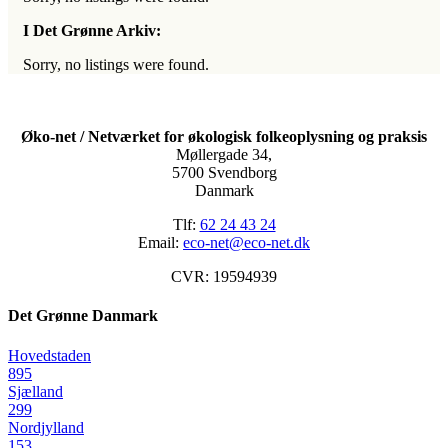
I Det Grønne Arkiv:
Sorry, no listings were found.
Øko-net / Netværket for økologisk folkeoplysning og praksis
Møllergade 34,
5700 Svendborg
Danmark
Tlf:
62 24 43 24
Email:
eco-net@eco-net.dk
CVR: 19594939
Det Grønne Danmark
Hovedstaden
895
Sjælland
299
Nordjylland
153