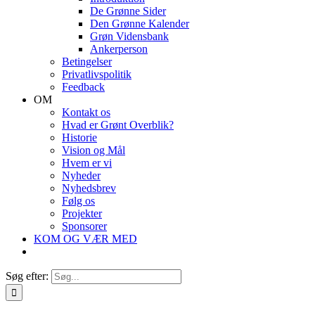
De Grønne Sider
Den Grønne Kalender
Grøn Vidensbank
Ankerperson
Betingelser
Privatlivspolitik
Feedback
OM
Kontakt os
Hvad er Grønt Overblik?
Historie
Vision og Mål
Hvem er vi
Nyheder
Nyhedsbrev
Følg os
Projekter
Sponsorer
KOM OG VÆR MED
Søg efter: