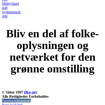
Midtjylland
448
Syddanmark
490
Bliv en del af folke-
oplysningen og
netværket for den
grønne omstilling
KOM OG VÆR MED
© Siden 1997
Øko-net
Alle Rettigheder Forbeholdes
Facebook
Instagram
Page load link