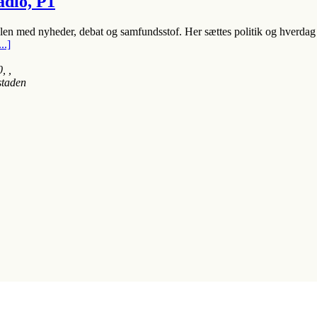
dio, P1
en med nyheder, debat og samfundsstof. Her sættes politik og hverdag t
...]
0
, ,
staden