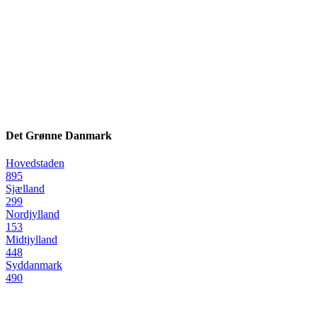
Det Grønne Danmark
Hovedstaden
895
Sjælland
299
Nordjylland
153
Midtjylland
448
Syddanmark
490