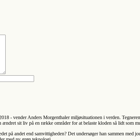
018 - vender Anders Morgenthaler miljøsituationen i verden. Tegneren, f
an ændret sit liv på en række områder for at belaste kloden så lidt som mu
vedet på andet end samvittigheden? Det undersøger han sammen med j
jder med ny grøn teknologi.