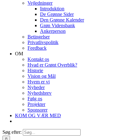
Vejledninger
Introduktion
De Grønne Sider
Den Grønne Kalender
Grøn Vidensbank
Ankerperson
Betingelser
Privatlivspolitik
Feedback
OM
Kontakt os
Hvad er Grønt Overblik?
Historie
Vision og Mål
Hvem er vi
Nyheder
Nyhedsbrev
Følg os
Projekter
Sponsorer
KOM OG VÆR MED
Søg efter: