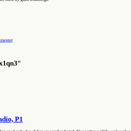
amentet
x1qn3"
dio, P1