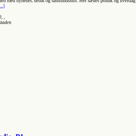
en med nyheder, debat og samfundsstof. Her sættes politik og hverdag t
...]
0
, ,
staden