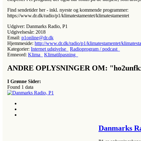
Find sendetider her - inkl. nyeste og kommende programmer:
https://www.dr.dk/radio/p1/klimatestamentet/klimatestamentet
Udgiver:
Danmarks Radio, P1
Udgivelsesår:
2018
Email:
p1online@dr.dk
Hjemmeside:
http://www.dr.dk/radio/p1/klimatestamentet/klimatest
Kategorier:
Internet udgivelse
Radioprogram / podcast
Emneord:
Klima
Klimatilpasning
ANDRE OPLYSNINGER OM: "ho2unfk
I Grønne Sider:
Found
1
data
Danmarks Ra