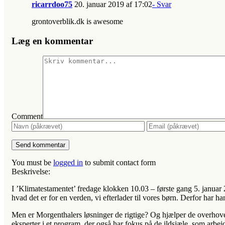
ricarrdoo75
20. januar 2019 af 17:02
- Svar
grontoverblik.dk is awesome
Læg en kommentar
Comment
You must be
logged in
to submit contact form
Beskrivelse:
I ’Klimatestamentet’ fredage klokken 10.03 – første gang 5. januar 2
hvad det er for en verden, vi efterlader til vores børn. Derfor har h
Men er Morgenthalers løsninger de rigtige? Og hjælper de overho
eksperter i et program, der også har fokus på de ildsjæle, som arbe