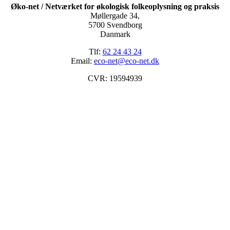
Øko-net / Netværket for økologisk folkeoplysning og praksis
Møllergade 34,
5700 Svendborg
Danmark
Tlf:
62 24 43 24
Email:
eco-net@eco-net.dk
CVR: 19594939