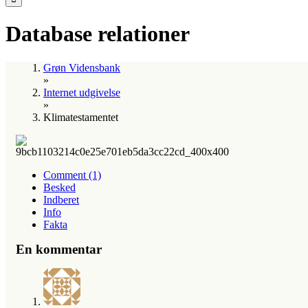
Database relationer
Grøn Vidensbank
»
Internet udgivelse
»
Klimatestamentet
Comment (1)
Besked
Indberet
Info
Fakta
En kommentar