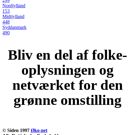
299
Nordjylland
153
Midtjylland
448
Syddanmark
490
Bliv en del af folke-
oplysningen og
netværket for den
grønne omstilling
KOM OG VÆR MED
© Siden 1997
Øko-net