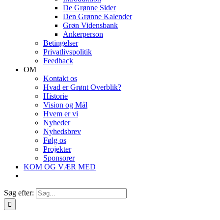
De Grønne Sider
Den Grønne Kalender
Grøn Vidensbank
Ankerperson
Betingelser
Privatlivspolitik
Feedback
OM
Kontakt os
Hvad er Grønt Overblik?
Historie
Vision og Mål
Hvem er vi
Nyheder
Nyhedsbrev
Følg os
Projekter
Sponsorer
KOM OG VÆR MED
Søg efter: