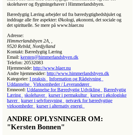
skolehaver og flygtningehaver i Himmerlandsbyen.
Bæredygtig Læring arbejder ud fra bæredygtighedshjulet og
inddrage alle fire aspekter: Økologi, økonomi, det sociale og
det spirituelle. Se mere på www.blaer.nu
Adresse:
Himmerlandsbyen 2A
, ,
9520
Rebild, Nordjylland
Kontakt:
Bæredygtig Læring
Email:
kersten@himmerlandsbyen.dk
Telefon:
20532083
Hjemmeside:
http://www.blaer.nu
Andre hjemmesider:
http://www.himmerlandsbyen.dk
Kategorier:
I praksis
Information og Rådgivning
Uddannelse
Virksomheder / Leverandører
Emneord:
Uddannelse for Bæredygtig Udvikling
Bæredygtig
Læring
skolehaver
kurser i permakultur
kurser i økologiske
haver
kurser i selvforsyning
netværk for bæredygtige
virksomheder
kurser i alternativ energi
ANDRE OPLYSNINGER OM:
"Kersten Bonnen"