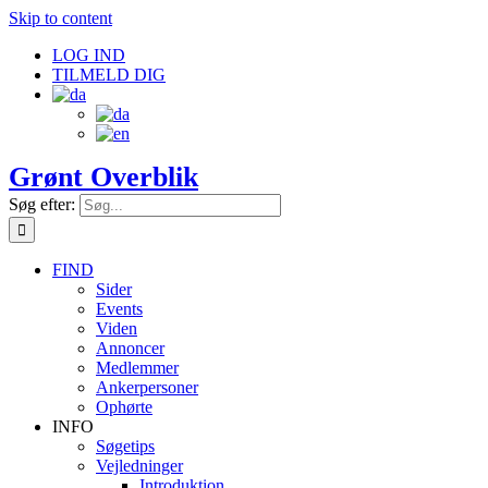
Skip to content
LOG IND
TILMELD DIG
Grønt Overblik
Søg efter:
FIND
Sider
Events
Viden
Annoncer
Medlemmer
Ankerpersoner
Ophørte
INFO
Søgetips
Vejledninger
Introduktion