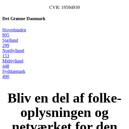
CVR: 19594939
Det Grønne Danmark
Hovedstaden
895
Sjælland
299
Nordjylland
153
Midtjylland
448
Syddanmark
490
Bliv en del af folke-
oplysningen og
netværket for den