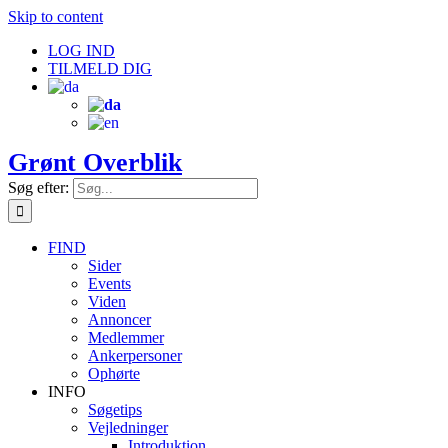
Skip to content
LOG IND
TILMELD DIG
Grønt Overblik
Søg efter:
FIND
Sider
Events
Viden
Annoncer
Medlemmer
Ankerpersoner
Ophørte
INFO
Søgetips
Vejledninger
Introduktion