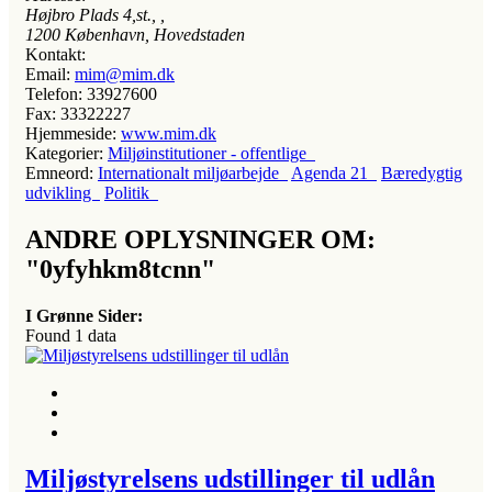
Højbro Plads 4,st.
, ,
1200
København, Hovedstaden
Kontakt:
Email:
mim@mim.dk
Telefon:
33927600
Fax:
33322227
Hjemmeside:
www.mim.dk
Kategorier:
Miljøinstitutioner - offentlige
Emneord:
Internationalt miljøarbejde
Agenda 21
Bæredygtig
udvikling
Politik
ANDRE OPLYSNINGER OM:
"0yfyhkm8tcnn"
I Grønne Sider:
Found
1
data
Miljøstyrelsens udstillinger til udlån