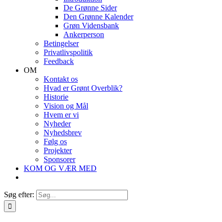
De Grønne Sider
Den Grønne Kalender
Grøn Vidensbank
Ankerperson
Betingelser
Privatlivspolitik
Feedback
OM
Kontakt os
Hvad er Grønt Overblik?
Historie
Vision og Mål
Hvem er vi
Nyheder
Nyhedsbrev
Følg os
Projekter
Sponsorer
KOM OG VÆR MED
Søg efter: