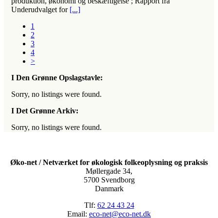
produktion, økonomi og beskæftigelse ; Rapport fra
Underudvalget for
[...]
1
2
3
4
>
I Den Grønne Opslagstavle:
Sorry, no listings were found.
I Det Grønne Arkiv:
Sorry, no listings were found.
Øko-net / Netværket for økologisk folkeoplysning og praksis
Møllergade 34,
5700 Svendborg
Danmark
Tlf:
62 24 43 24
Email:
eco-net@eco-net.dk