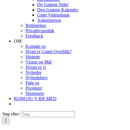
De Grønne Sider
Den Grønne Kalender
Grøn Vidensbank
Ankerperson
Betingelser
Privatlivspolitik
Feedback
OM
Kontakt os
Hvad er Grønt Overblik?
Historie
Vision og Mål
Hvem er vi
Nyheder
Nyhedsbrev
Følg os
Projekter
Sponsorer
KOM OG VÆR MED
Søg efter: