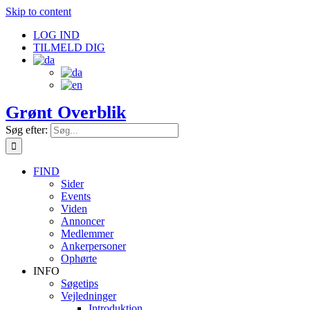
Skip to content
LOG IND
TILMELD DIG
Grønt Overblik
Søg efter:
FIND
Sider
Events
Viden
Annoncer
Medlemmer
Ankerpersoner
Ophørte
INFO
Søgetips
Vejledninger
Introduktion