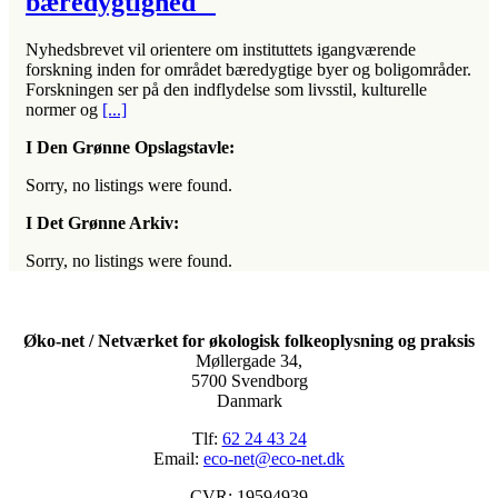
bæredygtighed
Nyhedsbrevet vil orientere om instituttets igangværende
forskning inden for området bæredygtige byer og boligområder.
Forskningen ser på den indflydelse som livsstil, kulturelle
normer og
[...]
I Den Grønne Opslagstavle:
Sorry, no listings were found.
I Det Grønne Arkiv:
Sorry, no listings were found.
Øko-net / Netværket for økologisk folkeoplysning og praksis
Møllergade 34,
5700 Svendborg
Danmark
Tlf:
62 24 43 24
Email:
eco-net@eco-net.dk
CVR: 19594939