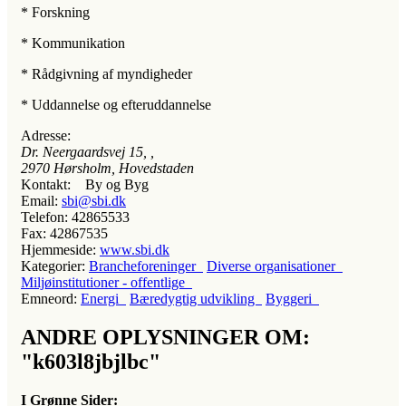
* Forskning
* Kommunikation
* Rådgivning af myndigheder
* Uddannelse og efteruddannelse
Adresse:
Dr. Neergaardsvej 15
, ,
2970
Hørsholm, Hovedstaden
Kontakt:
By og Byg
Email:
sbi@sbi.dk
Telefon:
42865533
Fax:
42867535
Hjemmeside:
www.sbi.dk
Kategorier:
Brancheforeninger
Diverse organisationer
Miljøinstitutioner - offentlige
Emneord:
Energi
Bæredygtig udvikling
Byggeri
ANDRE OPLYSNINGER OM:
"k603l8jbjlbc"
I Grønne Sider: