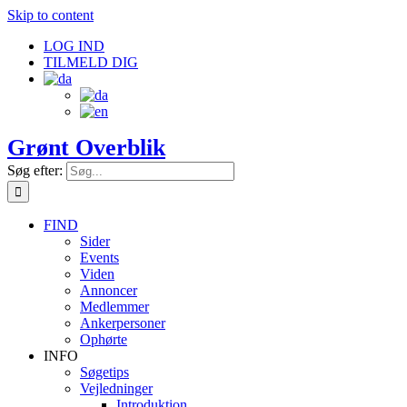
Skip to content
LOG IND
TILMELD DIG
Grønt Overblik
Søg efter:
FIND
Sider
Events
Viden
Annoncer
Medlemmer
Ankerpersoner
Ophørte
INFO
Søgetips
Vejledninger
Introduktion