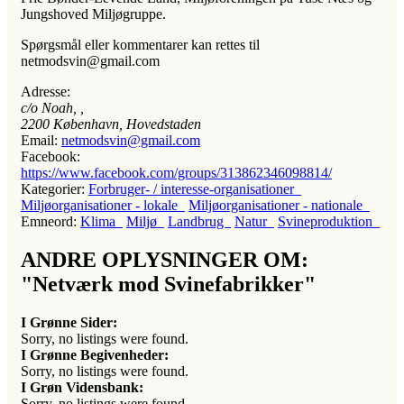
Jungshoved Miljøgruppe.
Spørgsmål eller kommentarer kan rettes til
netmodsvin@gmail.com
Adresse:
c/o Noah
, ,
2200
København, Hovedstaden
Email:
netmodsvin@gmail.com
Facebook:
https://www.facebook.com/groups/313862346098814/
Kategorier:
Forbruger- / interesse-organisationer
Miljøorganisationer - lokale
Miljøorganisationer - nationale
Emneord:
Klima
Miljø
Landbrug
Natur
Svineproduktion
ANDRE OPLYSNINGER OM:
"Netværk mod Svinefabrikker"
I Grønne Sider:
Sorry, no listings were found.
I Grønne Begivenheder:
Sorry, no listings were found.
I Grøn Vidensbank:
Sorry, no listings were found.