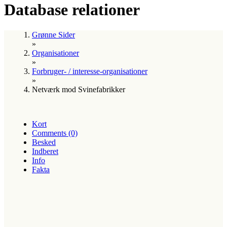
Database relationer
Grønne Sider
»
Organisationer
»
Forbruger- / interesse-organisationer
»
Netværk mod Svinefabrikker
Kort
Comments (0)
Besked
Indberet
Info
Fakta