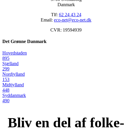
Danmark
Tlf:
62 24 43 24
Email:
eco-net@eco-net.dk
CVR: 19594939
Det Grønne Danmark
Hovedstaden
895
Sjælland
299
Nordjylland
153
Midtjylland
448
Syddanmark
490
Bliv en del af folke-