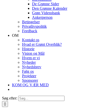
De Grønne Sider
Den Grønne Kalender
Grøn Vidensbank
Ankerperson
Betingelser
Privatlivspolitik
Feedback
OM
Kontakt os
Hvad er Grønt Overblik?
Historie
Vision og Mål
Hvem er vi
Nyheder
Nyhedsbrev
Følg os
Projekter
Sponsorer
KOM OG VÆR MED
Søg efter: