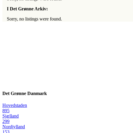
I Det Grønne Arkiv:
Sorry, no listings were found.
Det Grønne Danmark
Hovedstaden
895
Sjælland
299
Nordjylland
153