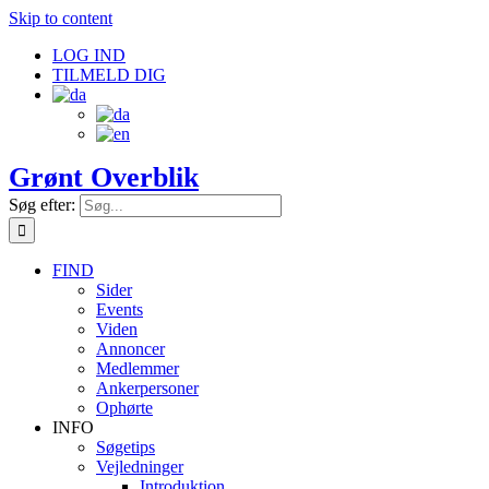
Skip to content
LOG IND
TILMELD DIG
Grønt Overblik
Søg efter:
FIND
Sider
Events
Viden
Annoncer
Medlemmer
Ankerpersoner
Ophørte
INFO
Søgetips
Vejledninger
Introduktion