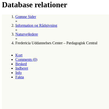
Database relationer
Grønne Sider
»
Information og Rådgivning
»
Naturvejledere
»
Fredericia Uddannelses Center – Pædagogisk Central
Kort
Comments (0)
Besked
Indberet
Info
Fakta