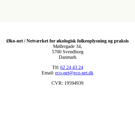
Øko-net / Netværket for økologisk folkeoplysning og praksis
Møllergade 34,
5700 Svendborg
Danmark
Tlf:
62 24 43 24
Email:
eco-net@eco-net.dk
CVR: 19594939