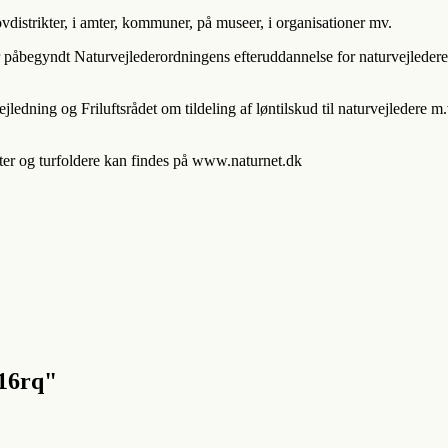
vdistrikter, i amter, kommuner, på museer, i organisationer mv.
 har påbegyndt Naturvejlederordningens efteruddannelse for naturvejleder
edning og Friluftsrådet om tildeling af løntilskud til naturvejledere m
ter og turfoldere kan findes på www.naturnet.dk
16rq"