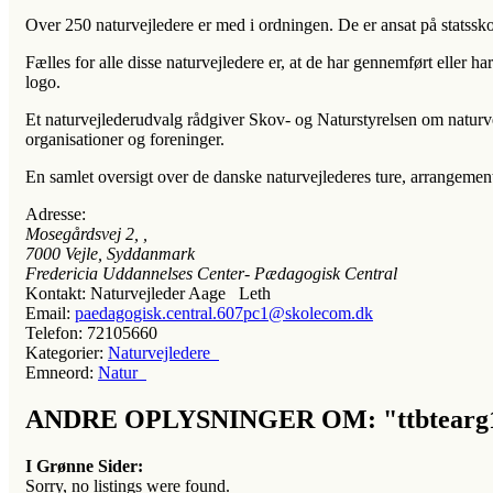
Over 250 naturvejledere er med i ordningen. De er ansat på statssko
Fælles for alle disse naturvejledere er, at de har gennemført eller
logo.
Et naturvejlederudvalg rådgiver Skov- og Naturstyrelsen om naturvejl
organisationer og foreninger.
En samlet oversigt over de danske naturvejlederes ture, arrangemen
Adresse:
Mosegårdsvej 2
, ,
7000
Vejle, Syddanmark
Fredericia Uddannelses Center- Pædagogisk Central
Kontakt:
Naturvejleder Aage Leth
Email:
paedagogisk.central.607pc1@skolecom.dk
Telefon:
72105660
Kategorier:
Naturvejledere
Emneord:
Natur
ANDRE OPLYSNINGER OM: "ttbtearg
I Grønne Sider:
Sorry, no listings were found.