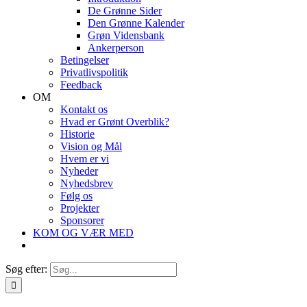
De Grønne Sider
Den Grønne Kalender
Grøn Vidensbank
Ankerperson
Betingelser
Privatlivspolitik
Feedback
OM
Kontakt os
Hvad er Grønt Overblik?
Historie
Vision og Mål
Hvem er vi
Nyheder
Nyhedsbrev
Følg os
Projekter
Sponsorer
KOM OG VÆR MED
Søg efter: