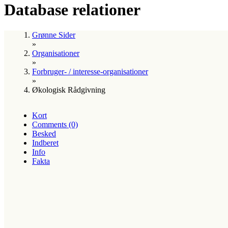
Database relationer
Grønne Sider
»
Organisationer
»
Forbruger- / interesse-organisationer
»
Økologisk Rådgivning
Kort
Comments (0)
Besked
Indberet
Info
Fakta