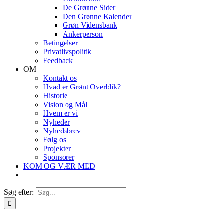
De Grønne Sider
Den Grønne Kalender
Grøn Vidensbank
Ankerperson
Betingelser
Privatlivspolitik
Feedback
OM
Kontakt os
Hvad er Grønt Overblik?
Historie
Vision og Mål
Hvem er vi
Nyheder
Nyhedsbrev
Følg os
Projekter
Sponsorer
KOM OG VÆR MED
Søg efter: