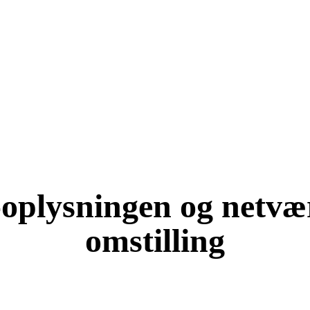
e-oplysningen og netv
omstilling
KOM OG VÆR MED