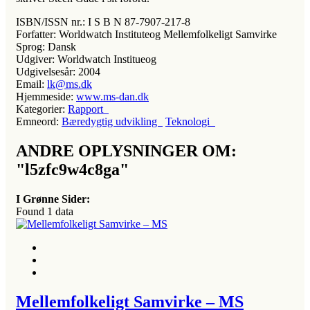
ISBN/ISSN nr.:
I S B N 87-7907-217-8
Forfatter:
Worldwatch Instituteog Mellemfolkeligt Samvirke
Sprog:
Dansk
Udgiver:
Worldwatch Institueog
Udgivelsesår:
2004
Email:
lk@ms.dk
Hjemmeside:
www.ms-dan.dk
Kategorier:
Rapport
Emneord:
Bæredygtig udvikling
Teknologi
ANDRE OPLYSNINGER OM:
"l5zfc9w4c8ga"
I Grønne Sider:
Found
1
data
Mellemfolkeligt Samvirke – MS