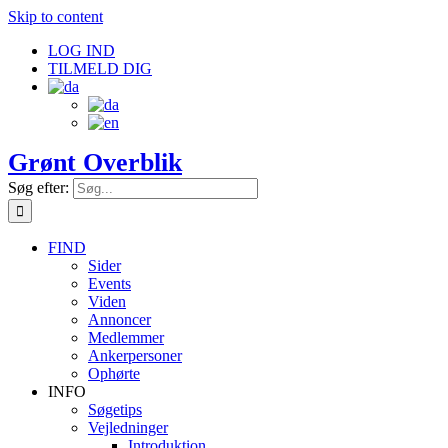
Skip to content
LOG IND
TILMELD DIG
Grønt Overblik
Søg efter:
FIND
Sider
Events
Viden
Annoncer
Medlemmer
Ankerpersoner
Ophørte
INFO
Søgetips
Vejledninger
Introduktion