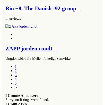
Rio +8. The Danish ’92 group
Interviews
ZAPP jorden rundt
Ungdomsblad fra Mellemfolkeligt Samvirke.
1
2
3
4
5
>
I Grønne Annoncer:
Sorry, no listings were found.
I Grønt Arkiv: