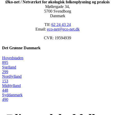
Øko-net / Netværket for økologisk folkeoplysning og praksis
Møllergade 34,
5700 Svendborg
Danmark
Tlf:
62 24 43 24
Email:
eco-net@eco-net.dk
CVR: 19594939
Det Grønne Danmark
Hovedstaden
895
Sjælland
299
Nordjylland
153
Midtjylland
448
Syddanmark
490