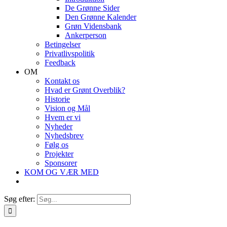
De Grønne Sider
Den Grønne Kalender
Grøn Vidensbank
Ankerperson
Betingelser
Privatlivspolitik
Feedback
OM
Kontakt os
Hvad er Grønt Overblik?
Historie
Vision og Mål
Hvem er vi
Nyheder
Nyhedsbrev
Følg os
Projekter
Sponsorer
KOM OG VÆR MED
Søg efter: