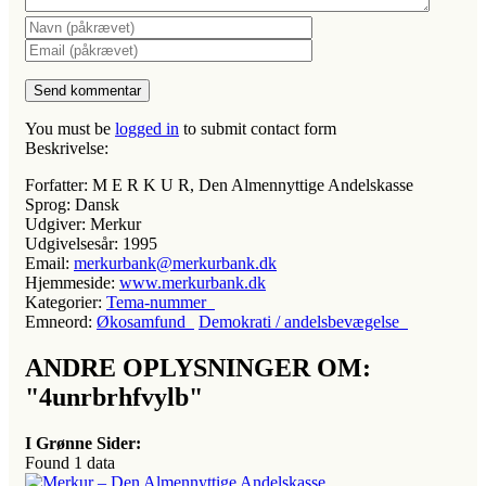
You must be
logged in
to submit contact form
Beskrivelse:
Forfatter:
M E R K U R, Den Almennyttige Andelskasse
Sprog:
Dansk
Udgiver:
Merkur
Udgivelsesår:
1995
Email:
merkurbank@merkurbank.dk
Hjemmeside:
www.merkurbank.dk
Kategorier:
Tema-nummer
Emneord:
Økosamfund
Demokrati / andelsbevægelse
ANDRE OPLYSNINGER OM:
"4unrbrhfvylb"
I Grønne Sider:
Found
1
data