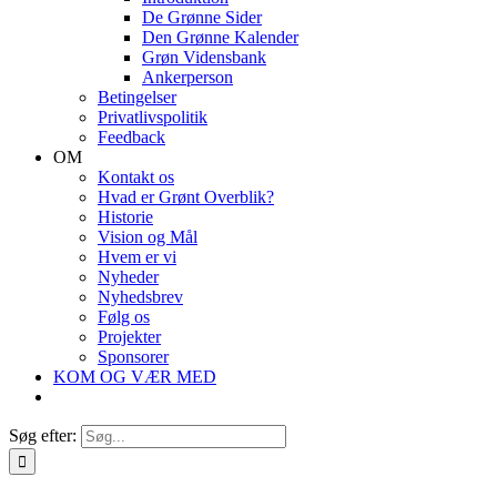
De Grønne Sider
Den Grønne Kalender
Grøn Vidensbank
Ankerperson
Betingelser
Privatlivspolitik
Feedback
OM
Kontakt os
Hvad er Grønt Overblik?
Historie
Vision og Mål
Hvem er vi
Nyheder
Nyhedsbrev
Følg os
Projekter
Sponsorer
KOM OG VÆR MED
Søg efter: