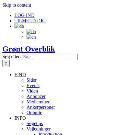
Skip to content
LOG IND
TILMELD DIG
Grønt Overblik
Søg efter:
FIND
Sider
Events
Viden
Annoncer
Medlemmer
Ankerpersoner
Ophørte
INFO
Søgetips
Vejledninger
Introduktion