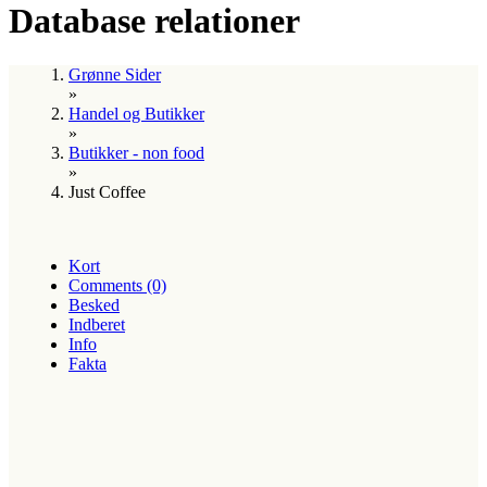
Database relationer
Grønne Sider
»
Handel og Butikker
»
Butikker - non food
»
Just Coffee
Kort
Comments (0)
Besked
Indberet
Info
Fakta