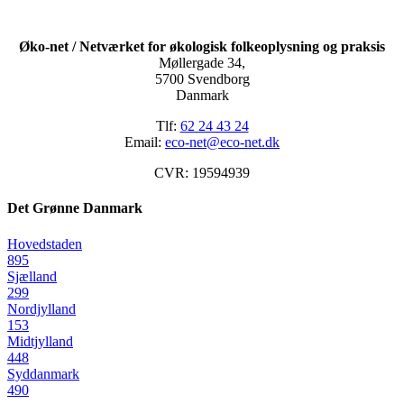
Øko-net / Netværket for økologisk folkeoplysning og praksis
Møllergade 34,
5700 Svendborg
Danmark
Tlf:
62 24 43 24
Email:
eco-net@eco-net.dk
CVR: 19594939
Det Grønne Danmark
Hovedstaden
895
Sjælland
299
Nordjylland
153
Midtjylland
448
Syddanmark
490