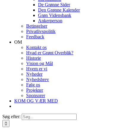
De Grønne Sider
Den Grønne Kalender
Grøn Vidensbank
Ankerperson
Betingelser
Privatlivspolitik
Feedback
OM
Kontakt os
Hvad er Grønt Overblik?
Historie
Vision og Mål
Hvem er vi
Nyheder
Nyhedsbrev
Følg os
Projekter
Sponsorer
KOM OG VÆR MED
Søg efter: