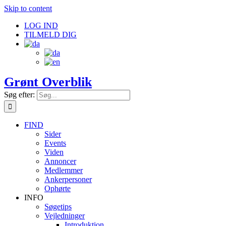
Skip to content
LOG IND
TILMELD DIG
Grønt Overblik
Søg efter:
FIND
Sider
Events
Viden
Annoncer
Medlemmer
Ankerpersoner
Ophørte
INFO
Søgetips
Vejledninger
Introduktion