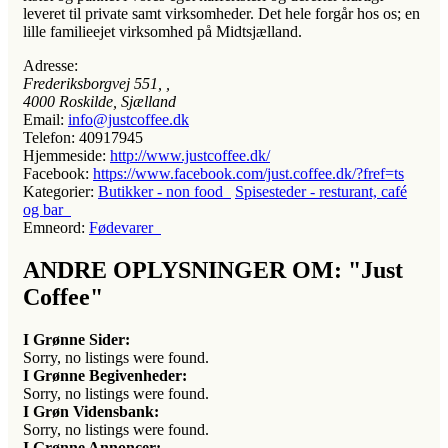
leveret til private samt virksomheder. Det hele forgår hos os; en
lille familieejet virksomhed på Midtsjælland.
Adresse:
Frederiksborgvej 551
, ,
4000
Roskilde, Sjælland
Email:
info@justcoffee.dk
Telefon:
40917945
Hjemmeside:
http://www.justcoffee.dk/
Facebook:
https://www.facebook.com/just.coffee.dk/?fref=ts
Kategorier:
Butikker - non food
Spisesteder - resturant, café
og bar
Emneord:
Fødevarer
ANDRE OPLYSNINGER OM: "Just
Coffee"
I Grønne Sider:
Sorry, no listings were found.
I Grønne Begivenheder:
Sorry, no listings were found.
I Grøn Vidensbank:
Sorry, no listings were found.
I Grønne Annoncer: