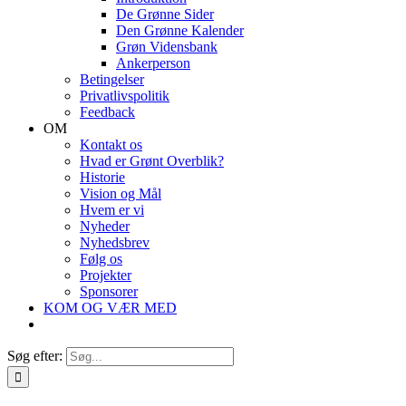
De Grønne Sider
Den Grønne Kalender
Grøn Vidensbank
Ankerperson
Betingelser
Privatlivspolitik
Feedback
OM
Kontakt os
Hvad er Grønt Overblik?
Historie
Vision og Mål
Hvem er vi
Nyheder
Nyhedsbrev
Følg os
Projekter
Sponsorer
KOM OG VÆR MED
Søg efter: