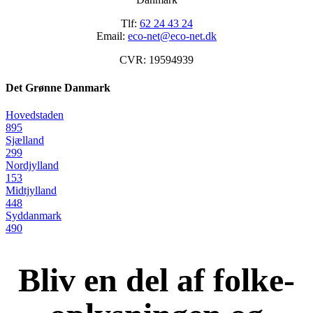
Tlf:
62 24 43 24
Email:
eco-net@eco-net.dk
CVR: 19594939
Det Grønne Danmark
Hovedstaden
895
Sjælland
299
Nordjylland
153
Midtjylland
448
Syddanmark
490
Bliv en del af folke-