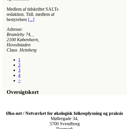
Medlem af tidskriftet SALTs
redaktion. Tidl. medlem af
bestyrelsen
[...]
Adresse:
Brumleby 74
, ,
2100
København,
Hovedstaden
Claus Heinberg
1
2
3
4
>
Oversigtskort
Øko-net / Netværket for økologisk folkeoplysning og praksis
Møllergade 34,
5700 Svendborg
Danmark