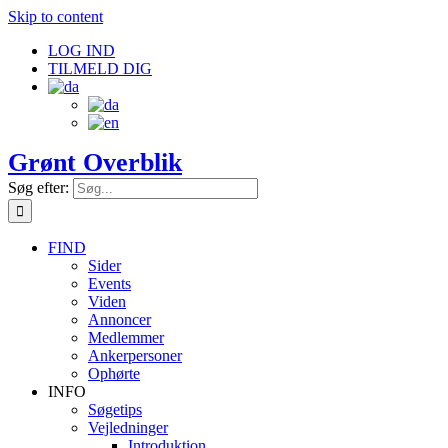
Skip to content
LOG IND
TILMELD DIG
Grønt Overblik
Søg efter:
FIND
Sider
Events
Viden
Annoncer
Medlemmer
Ankerpersoner
Ophørte
INFO
Søgetips
Vejledninger
Introduktion