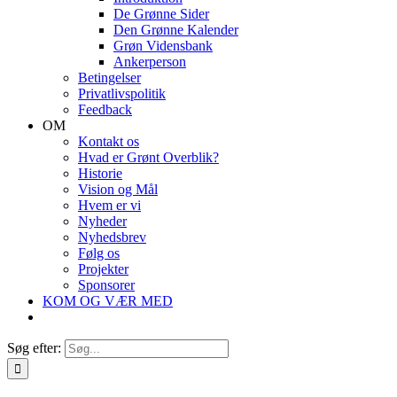
De Grønne Sider
Den Grønne Kalender
Grøn Vidensbank
Ankerperson
Betingelser
Privatlivspolitik
Feedback
OM
Kontakt os
Hvad er Grønt Overblik?
Historie
Vision og Mål
Hvem er vi
Nyheder
Nyhedsbrev
Følg os
Projekter
Sponsorer
KOM OG VÆR MED
Søg efter: