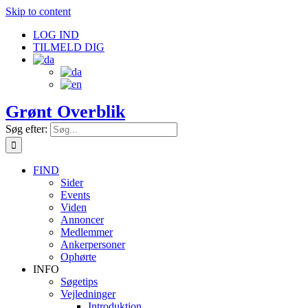
Skip to content
LOG IND
TILMELD DIG
Grønt Overblik
Søg efter:
FIND
Sider
Events
Viden
Annoncer
Medlemmer
Ankerpersoner
Ophørte
INFO
Søgetips
Vejledninger
Introduktion