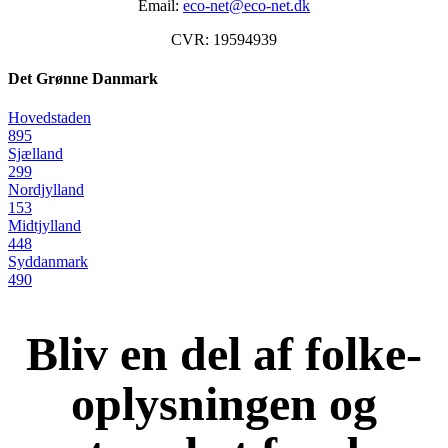
Email:
eco-net@eco-net.dk
CVR: 19594939
Det Grønne Danmark
Hovedstaden
895
Sjælland
299
Nordjylland
153
Midtjylland
448
Syddanmark
490
Bliv en del af folke-
oplysningen og