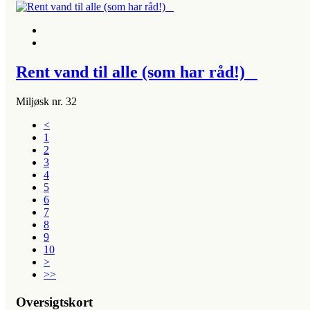
Rent vand til alle (som har råd!)
Miljøsk nr. 32
<
1
2
3
4
5
6
7
8
9
10
>
>>
Oversigtskort