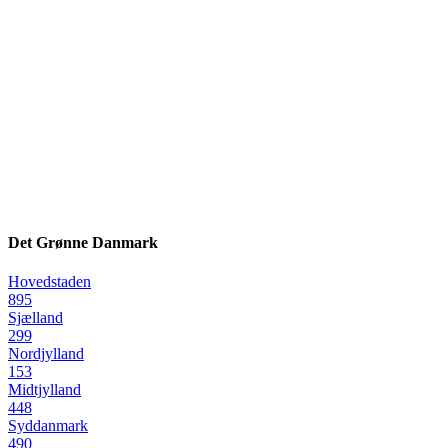
Det Grønne Danmark
Hovedstaden
895
Sjælland
299
Nordjylland
153
Midtjylland
448
Syddanmark
490