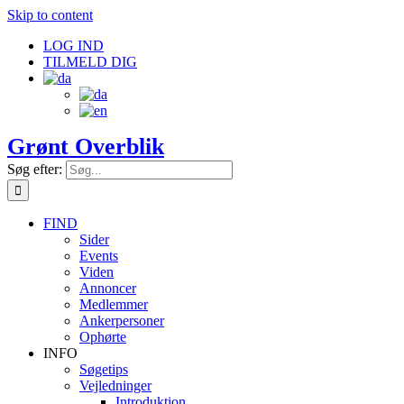
Skip to content
LOG IND
TILMELD DIG
Grønt Overblik
Søg efter:
FIND
Sider
Events
Viden
Annoncer
Medlemmer
Ankerpersoner
Ophørte
INFO
Søgetips
Vejledninger
Introduktion