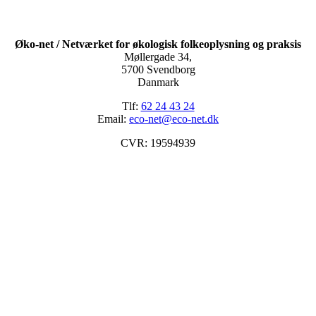
Øko-net / Netværket for økologisk folkeoplysning og praksis
Møllergade 34,
5700 Svendborg
Danmark
Tlf:
62 24 43 24
Email:
eco-net@eco-net.dk
CVR: 19594939