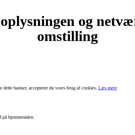
e-oplysningen og netv
omstilling
KOM OG VÆR MED
e dette banner, accepterer du vores brug af ​​cookies.
Læs mere
ld på hjemmesiden.