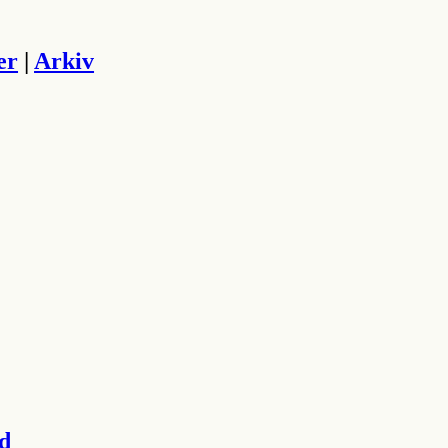
er
|
Arkiv
land