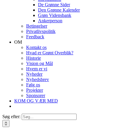
De Grønne Sider
Den Grønne Kalender
Grøn Vidensbank
Ankerperson
Betingelser
Privatlivspolitik
Feedback
OM
Kontakt os
Hvad er Grønt Overblik?
Historie
Vision og Mål
Hvem er vi
Nyheder
Nyhedsbrev
Følg os
Projekter
Sponsorer
KOM OG VÆR MED
Søg efter: