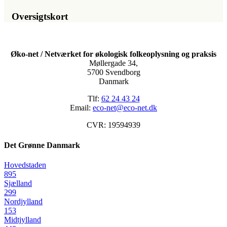
Oversigtskort
Øko-net / Netværket for økologisk folkeoplysning og praksis
Møllergade 34,
5700 Svendborg
Danmark
Tlf:
62 24 43 24
Email:
eco-net@eco-net.dk
CVR: 19594939
Det Grønne Danmark
Hovedstaden
895
Sjælland
299
Nordjylland
153
Midtjylland