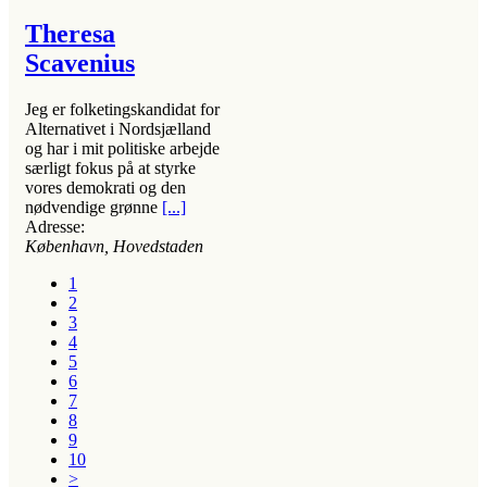
Theresa
Scavenius
Jeg er folketingskandidat for
Alternativet i Nordsjælland
og har i mit politiske arbejde
særligt fokus på at styrke
vores demokrati og den
nødvendige grønne
[...]
Adresse:
København, Hovedstaden
1
2
3
4
5
6
7
8
9
10
>