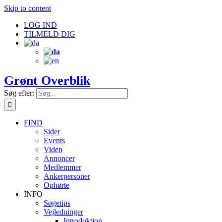
Skip to content
LOG IND
TILMELD DIG
Grønt Overblik
Søg efter:
FIND
Sider
Events
Viden
Annoncer
Medlemmer
Ankerpersoner
Ophørte
INFO
Søgetips
Vejledninger
Introduktion