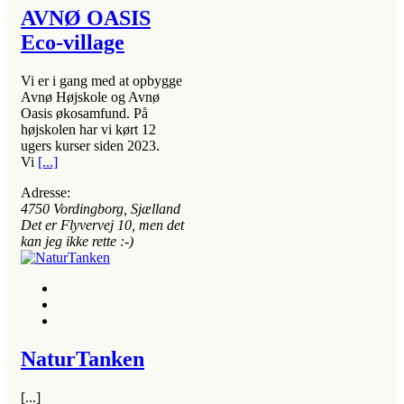
AVNØ OASIS
Eco-village
Vi er i gang med at opbygge
Avnø Højskole og Avnø
Oasis økosamfund. På
højskolen har vi kørt 12
ugers kurser siden 2023.
Vi
[...]
Adresse:
4750
Vordingborg, Sjælland
Det er Flyvervej 10, men det
kan jeg ikke rette :-)
NaturTanken
[...]