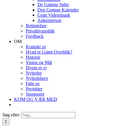
De Grønne Sider
Den Grønne Kalender
Grøn Vidensbank
Ankerperson
Betingelser
Privatlivspolitik
Feedback
OM
Kontakt os
Hvad er Grønt Overblik?
Historie
Vision og Mål
Hvem er vi
Nyheder
Nyhedsbrev
Følg os
Projekter
Sponsorer
KOM OG VÆR MED
Søg efter: