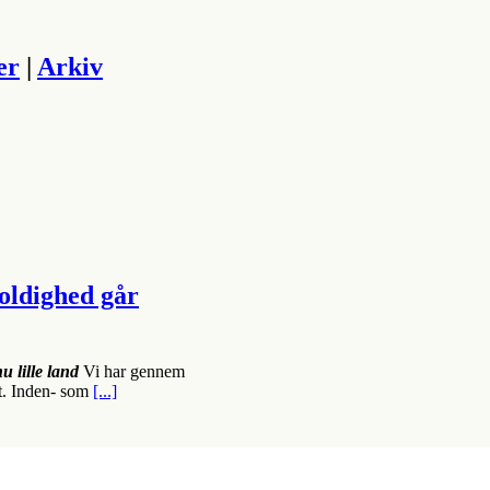
er
|
Arkiv
ldighed går
u lille land
Vi har gennem
ft. Inden- som
[...]