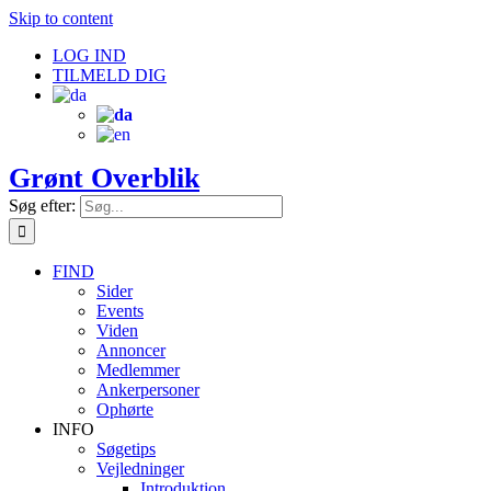
Skip to content
LOG IND
TILMELD DIG
Grønt Overblik
Søg efter:
FIND
Sider
Events
Viden
Annoncer
Medlemmer
Ankerpersoner
Ophørte
INFO
Søgetips
Vejledninger
Introduktion