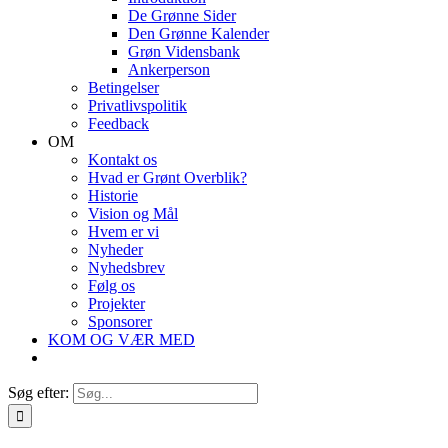
De Grønne Sider
Den Grønne Kalender
Grøn Vidensbank
Ankerperson
Betingelser
Privatlivspolitik
Feedback
OM
Kontakt os
Hvad er Grønt Overblik?
Historie
Vision og Mål
Hvem er vi
Nyheder
Nyhedsbrev
Følg os
Projekter
Sponsorer
KOM OG VÆR MED
Søg efter: