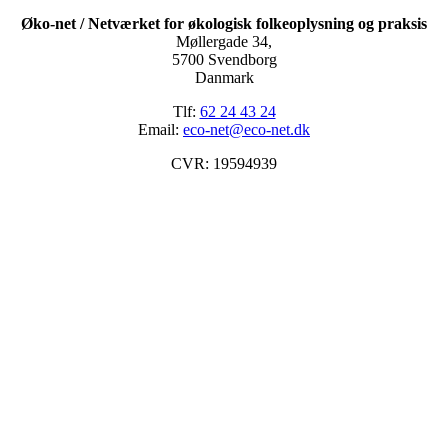
Øko-net / Netværket for økologisk folkeoplysning og praksis
Møllergade 34,
5700 Svendborg
Danmark
Tlf:
62 24 43 24
Email:
eco-net@eco-net.dk
CVR: 19594939