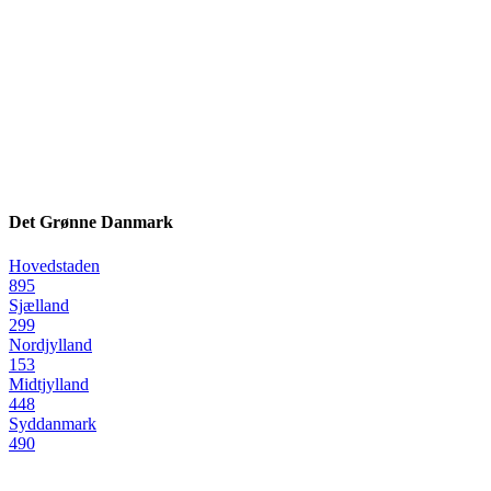
Det Grønne Danmark
Hovedstaden
895
Sjælland
299
Nordjylland
153
Midtjylland
448
Syddanmark
490