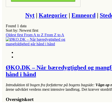
Nyt
|
Kategorier
|
Emneord
|
Sted
Found
1
data
Sort by: Newest first
Oldest first
From A to Z
From Z to A
ØKO.DK – Når bæredygtighed og mangfo
hånd i hånd
Introduktion til bogen fra forfatterne på bogens bagside:
Vågn
op
n
årene udviklet verdens mest intensive landbrug. Det kræver stordri
Oversigtskort