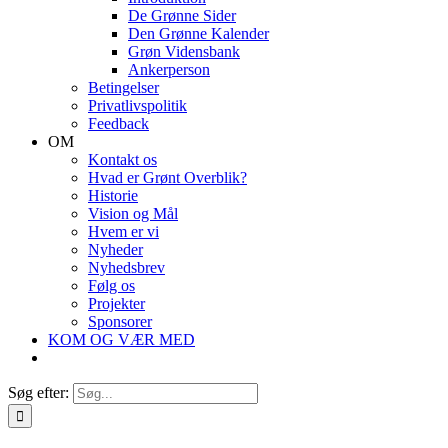
De Grønne Sider
Den Grønne Kalender
Grøn Vidensbank
Ankerperson
Betingelser
Privatlivspolitik
Feedback
OM
Kontakt os
Hvad er Grønt Overblik?
Historie
Vision og Mål
Hvem er vi
Nyheder
Nyhedsbrev
Følg os
Projekter
Sponsorer
KOM OG VÆR MED
Søg efter: