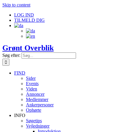
Skip to content
LOG IND
TILMELD DIG
Grønt Overblik
Søg efter:
FIND
Sider
Events
Viden
Annoncer
Medlemmer
Ankerpersoner
Ophørte
INFO
Søgetips
Vejledninger
Introduktion