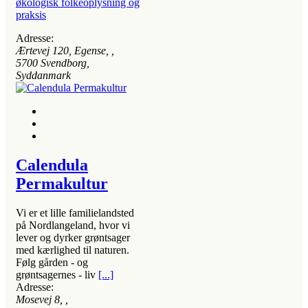
økologisk folkeoplysning og
praksis
Adresse:
Ærtevej 120, Egense
, ,
5700
Svendborg,
Syddanmark
Calendula
Permakultur
Vi er et lille familielandsted
på Nordlangeland, hvor vi
lever og dyrker grøntsager
med kærlighed til naturen.
Følg gården - og
grøntsagernes - liv
[...]
Adresse:
Mosevej 8
, ,