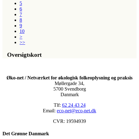
5
6
7
8
9
10
>
>>
Oversigtskort
Øko-net / Netværket for økologisk folkeoplysning og praksis
Møllergade 34,
5700 Svendborg
Danmark
Tlf:
62 24 43 24
Email:
eco-net@eco-net.dk
CVR: 19594939
Det Grønne Danmark