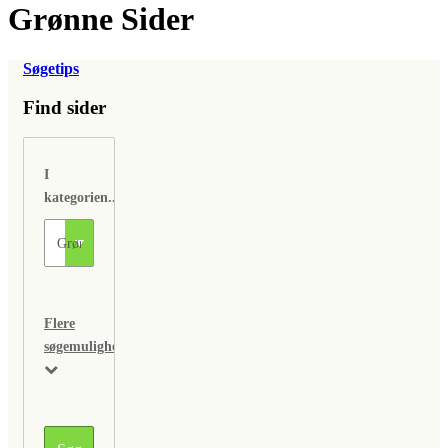
Grønne Sider
Søgetips
Find sider
I
kategorien...
Flere
søgemuligheder