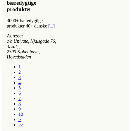
bæredygtige
produkter
3000+ bæredygtige
produkter 40+ danske
[...]
Adresse:
c/o Univate, Njalsgade 76,
3. sal
, ,
2300
København,
Hovedstaden
1
2
3
4
5
6
7
8
9
10
>
>>