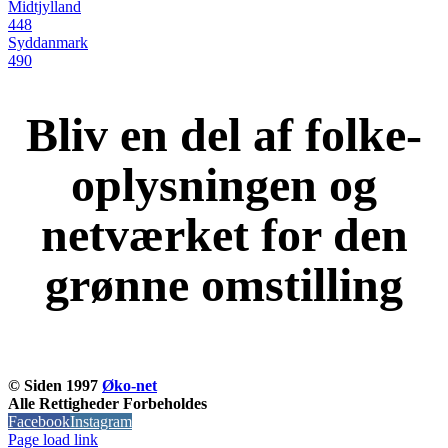
Midtjylland
448
Syddanmark
490
Bliv en del af folke-
oplysningen og
netværket for den
grønne omstilling
KOM OG VÆR MED
© Siden 1997
Øko-net
Alle Rettigheder Forbeholdes
Facebook
Instagram
Page load link