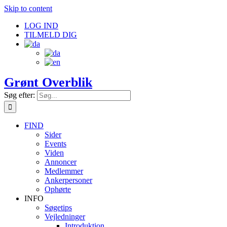
Skip to content
LOG IND
TILMELD DIG
Grønt Overblik
Søg efter:
FIND
Sider
Events
Viden
Annoncer
Medlemmer
Ankerpersoner
Ophørte
INFO
Søgetips
Vejledninger
Introduktion