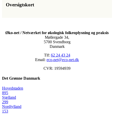
Oversigtskort
Øko-net / Netværket for økologisk folkeoplysning og praksis
Møllergade 34,
5700 Svendborg
Danmark
Tlf:
62 24 43 24
Email:
eco-net@eco-net.dk
CVR: 19594939
Det Grønne Danmark
Hovedstaden
895
Sjælland
299
Nordjylland
153