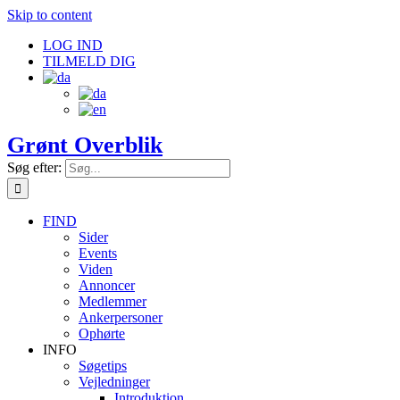
Skip to content
LOG IND
TILMELD DIG
Grønt Overblik
Søg efter:
FIND
Sider
Events
Viden
Annoncer
Medlemmer
Ankerpersoner
Ophørte
INFO
Søgetips
Vejledninger
Introduktion