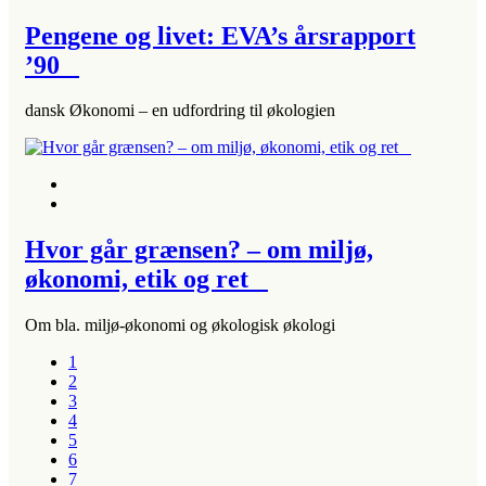
Pengene og livet: EVA’s årsrapport
’90
dansk Økonomi – en udfordring til økologien
Hvor går grænsen? – om miljø,
økonomi, etik og ret
Om bla. miljø-økonomi og økologisk økologi
1
2
3
4
5
6
7