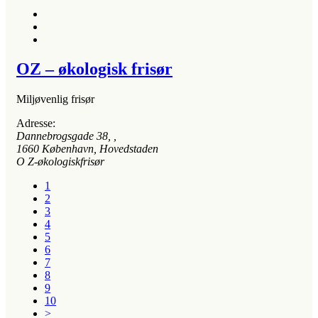
OZ – økologisk frisør
Miljøvenlig frisør
Adresse:
Dannebrogsgade 38
, ,
1660
København, Hovedstaden
O Z-økologiskfrisør
1
2
3
4
5
6
7
8
9
10
>