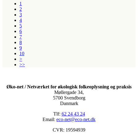
1
2
3
4
5
6
7
8
9
10
>
>>
Øko-net / Netværket for økologisk folkeoplysning og praksis
Møllergade 34,
5700 Svendborg
Danmark
Tlf:
62 24 43 24
Email:
eco-net@eco-net.dk
CVR: 19594939