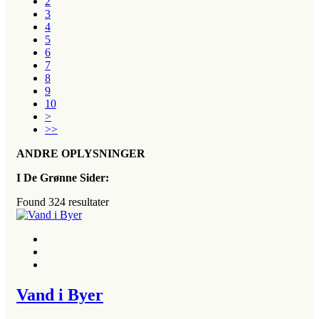
2
3
4
5
6
7
8
9
10
>
>>
ANDRE OPLYSNINGER
I De Grønne Sider:
Found
324
resultater
Vand i Byer