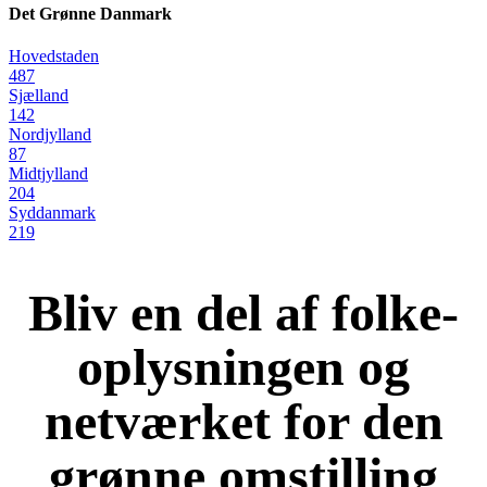
Det Grønne Danmark
Hovedstaden
487
Sjælland
142
Nordjylland
87
Midtjylland
204
Syddanmark
219
Bliv en del af folke-
oplysningen og
netværket for den
grønne omstilling