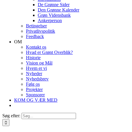
De Grønne Sider
Den Grønne Kalender
Grøn Vidensbank
Ankerperson
Betingelser
Privatlivspolitik
Feedback
OM
Kontakt os
Hvad er Grønt Overblik?
Historie
Vision og Mål
Hvem er vi
Nyheder
Nyhedsbrev
Følg os
Projekter
Sponsorer
KOM OG VÆR MED
Søg efter: