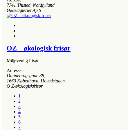
7741
Thisted, Nordjylland
Økoslagteriet Ap S
OZ – økologisk frisør
Miljøvenlig frisør
Adresse:
Dannebrogsgade 38
, ,
1660
København, Hovedstaden
O Z-økologiskfrisør
1
2
3
4
5
6
7