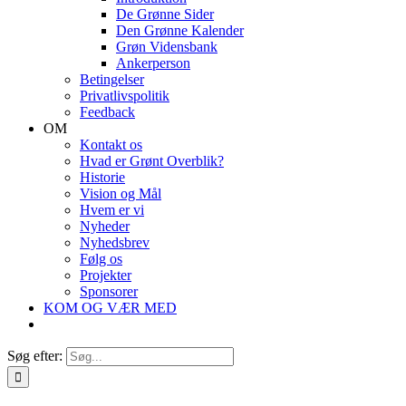
De Grønne Sider
Den Grønne Kalender
Grøn Vidensbank
Ankerperson
Betingelser
Privatlivspolitik
Feedback
OM
Kontakt os
Hvad er Grønt Overblik?
Historie
Vision og Mål
Hvem er vi
Nyheder
Nyhedsbrev
Følg os
Projekter
Sponsorer
KOM OG VÆR MED
Søg efter: