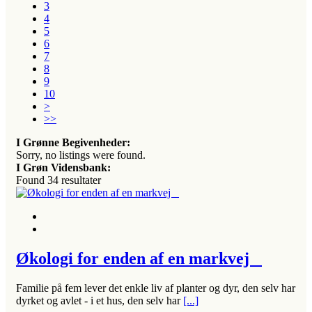
3
4
5
6
7
8
9
10
>
>>
I Grønne Begivenheder:
Sorry, no listings were found.
I Grøn Vidensbank:
Found
34
resultater
Økologi for enden af en markvej
Familie på fem lever det enkle liv af planter og dyr, den selv har
dyrket og avlet - i et hus, den selv har
[...]