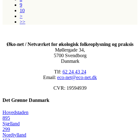
9
10
>
>>
Øko-net / Netværket for økologisk folkeoplysning og praksis
Møllergade 34,
5700 Svendborg
Danmark
Tlf:
62 24 43 24
Email:
eco-net@eco-net.dk
CVR: 19594939
Det Grønne Danmark
Hovedstaden
895
Sjælland
299
Nordjylland