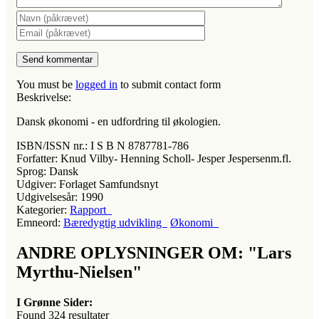
You must be
logged in
to submit contact form
Beskrivelse:
Dansk økonomi - en udfordring til økologien.
ISBN/ISSN nr.:
I S B N 8787781-786
Forfatter:
Knud Vilby- Henning Scholl- Jesper Jespersenm.fl.
Sprog:
Dansk
Udgiver:
Forlaget Samfundsnyt
Udgivelsesår:
1990
Kategorier:
Rapport
Emneord:
Bæredygtig udvikling
Økonomi
ANDRE OPLYSNINGER OM: "Lars
Myrthu-Nielsen"
I Grønne Sider:
Found
324
resultater