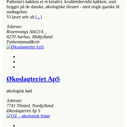
Pathenia's køkken er et kreativt, kvalitetsbevidst køkken, som
bygger på de danske, økologiske råvarer - med nogle ganske få
undtagelser.
Vi laver selv alt
[...]
Adresse:
Rosenvangs Allé214
, ,
8270
Aarhus, Midtjylland
Patheniamad&vin
Økoslagteriet ApS
økologisk kød
Adresse:
7741
Thisted, Nordjylland
Økoslagteriet Ap S