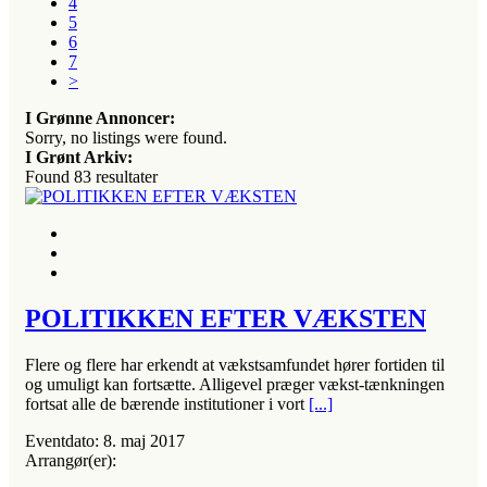
4
5
6
7
>
I Grønne Annoncer:
Sorry, no listings were found.
I Grønt Arkiv:
Found
83
resultater
POLITIKKEN EFTER VÆKSTEN
Flere og flere har erkendt at vækstsamfundet hører fortiden til
og umuligt kan fortsætte. Alligevel præger vækst-tænkningen
fortsat alle de bærende institutioner i vort
[...]
Eventdato:
8. maj 2017
Arrangør(er):