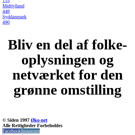
153
Midtjylland
448
Syddanmark
490
Bliv en del af folke-
oplysningen og
netværket for den
grønne omstilling
KOM OG VÆR MED
© Siden 1997
Øko-net
Alle Rettigheder Forbeholdes
Facebook
Instagram