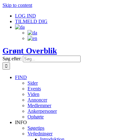
Skip to content
LOG IND
TILMELD DIG
Grønt Overblik
Søg efter:
FIND
Sider
Events
Viden
Annoncer
Medlemmer
Ankerpersoner
Ophørte
INFO
Søgetips
Vejledninger
Introduktion