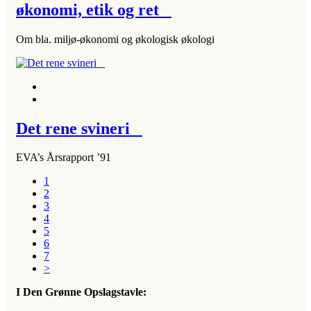
økonomi, etik og ret
Om bla. miljø-økonomi og økologisk økologi
Det rene svineri
EVA’s Årsrapport ’91
1
2
3
4
5
6
7
>
I Den Grønne Opslagstavle: